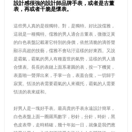
設計感很強的設計師品牌手表，或者是古董
表，再或者干脆是懷表。
這些男人真的是很獨特。對，是獨特。好比說儒雅，
這就是一種獨特。儒雅的男人適合古董表，微微泛黃
的白色表盤記載著它特別的身價，依然清脆的滴答聲
顯示高超的技藝，儒雅不會玷汙這樣的好東西。又說
是霸氣，霸氣的男人有種蓋世的氣勢，這樣的男人適
合懷表。長長的表鏈上面系著圓的表，按一下機簧，
表蓋啪一聲彈出來，手掌一合，表蓋合攏，一切歸于
寂寞。恬淡的表需要霸氣的人來襯托，霸氣的人需要
恬淡的表來緩和。
好男人是一塊好手表。最高貴的手表永遠設計簡單，
白色表盤上面一圈羅馬數字，秒針，分針，時針，黑
色皮表帶，走時精確，幾十年如一日，就像是我們應