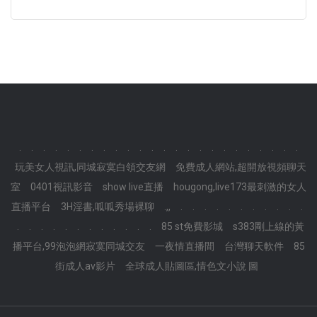
.
.
.
.
.
.
.
.
.
.
.
.
.
.
.
.
.
.
.
.
.
.
.
.
玩美女人視訊,同城寂寞白領交友網
免費成人網站,超開放視頻聊天
室
0401視訊影音
show live直播
hougong,live173最刺激的女人
直播平台
3H淫書,呱呱秀場裸聊
.,,
.
.
.
.
.
.
.
.
.
.
.
.
.
.
.
.
.
.
.
.
.
.
.
85 st免費影城
s383剛上線的黃
播平台,99泡泡網寂寞同城交友
一夜情直播間
台灣聊天軟件
85
街成人av影片
全球成人貼圖區,情色文小說 圖