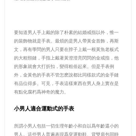
要知道男人手上戴的除了朴素的結婚戒指以外，惟一
的裝飾物就是手表。最煩的是男人帶黃金首飾，再斯
文，再有學問的男人只要在脖子上戴一根黃魚老板式
的大粗頸鏈，手指上戴著黃澄澄亮閃閃的金戒指，他
的形象就會大打折扣，變得粗俗起來。但是手表例
外，金黃色的手表不管怎麽說都比同樣款式的金手鏈
有品位得多。可見，手表這樣東西在男人身上實在是
有點化腐朽爲神奇的魔力。
小男人適合運動式的手表
所謂小男人包括一切生理年齡小和自以爲年齡還小的
男人。這些男人普遍表現爲穿運動鞋、背雙肩包同時