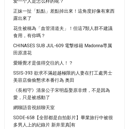
爱一个人是怎么样的呢？
正妹一扯「點點」差點掉出來！這角度好像有東西
露出來了
花生被稱為「血管清道夫」！但這7類人群不建議
食用，有你嗎？
CHINASES SUB JUL-609 電撃移籍 Madonna専属
田原凛花
愛睡覺才是值得交往的人！？
SSIS-393 欲求不滿超越極限的人妻在打工處男士
美容店偷偷懇求本番行為 奥田
《長相守》清泉公子宋明磊娶原非煙，不是因為
愛，只是被感動了
網聊語音視頻聊天室
SDDE-658【全部都是自拍影片】畢業旅行中被很
多男人上的紀錄片 新井里真[有