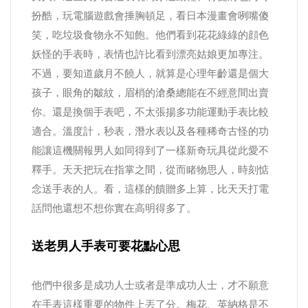
扮酷，玩電腦遊戲會捶胸頓足，看日本漫畫會咧嘴傻
笑，吃垃圾食物永不知飽。他們看到花花綠綠的顔色
妖怪的手表時，表情也許比看到漂亮姑娘更加專注。
不過，要知道歲月不饒人，就算是心理年齡還是個大
孩子，眼角的皺紋，眉梢的滄桑總能在不經意間出賣
你。還是換個手表吧，不太張揚多功能運動手表比較
適合。溫度計，秒表，潛水表以及各種稀奇古怪的功
能讓這機關報男人如同得到了一樣新奇玩具從此愛不
釋手。天天把玩在指掌之間，從而睹物思人，時刻惦
念送手表的人。看，這樣的饋贈多上算，比天天打電
話問他還想不想你實在高明得多了。
送老男人手表可要花點心思
他們中很多是成功人士或者是準成功人士，才不願意
在手表這樣重要的物件上丟了分。梅花、英納格是不