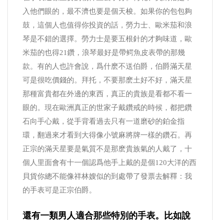
入他們眼的，最不濟也要是個天梭。如果你的包包夠
鼓，這個人也值得你投資的話，勞力士、歐米茄和浪
琴是不錯的選擇。勞力士是要五根針的才夠味道，歐
米茄的也得21鑽，浪琴最好是帶鳄魚皮表帶的那幾
款。有的人也許會說，爲什麽不送伯爵，伯爵滿天星
可是很吃價錢的。拜托，不要那麽土好不好，滿天星
那種富貴都在外邊的東西，真正的貴族是看都不看一
眼的。現在歐洲真正的世家子戴鑽戒的時候，都把鑽
石向手心戴，從手背看過去只有一道磨砂的鉑金指
環，翻過來才看到大得像小號麻將牌一樣的鑽石。再
正宗的滿天星要是氣質不是那麽貴族氣的人戴了，十
個人里面會有十一個認爲他手上戴的是個120大洋的西
貝貨你總不能像祥林嫂似的到處帶了發票去解釋：我
的手表可是正宗伯爵。
還有一類男人適合那些特別的手表。比如說