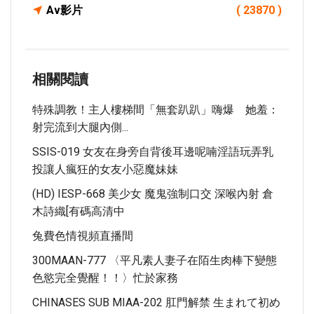
Av影片
( 23870 )
相關閱讀
特殊調教！主人樓梯間「無套趴趴」嗨爆 她羞：
射完流到大腿內側...
SSIS-019 女友在身旁自背後耳邊呢喃淫語玩弄乳
投讓人瘋狂的女友小惡魔妹妹
(HD) IESP-668 美少女 魔鬼強制口交 深喉內射 倉
木詩織[有碼高清中
兔費色情視頻直播間
300MAAN-777 〈平凡素人妻子在陌生肉棒下變態
色慾完全覺醒！！〉忙於家務
CHINASES SUB MIAA-202 肛門解禁 生まれて初め