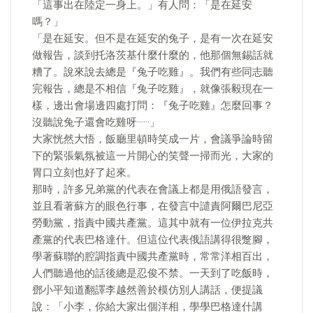
「這事出在陸定一身上。」有人問：「是在延安
嗎？」
「是在延安。但不是在延安的兔子，是有一次在延安
做報告，談到托洛茨基什麼什麼的，他那個無錫話就
糟了。說來說去總是『兔子吃雞』。我們有些同志聽
完報告，總是不相信『兔子吃雞』，就像張毅現在一
樣，邊出會場邊四處打問：『兔子吃雞』怎麼回事？
沒聽說兔子還會吃雞呀······」
大家恍然大悟，飯廳里頓時笑成一片，會議爭論時留
下的緊張氣氛被這一片開心的笑聲一掃而光，大家的
胃口立刻也好了起來。
那時，許多兄弟黨的代表在會議上都是用俄語發言，
並且看著蘇方的眼色行事，在發言中譴責阿爾巴尼亞
勞動黨，指責中國共產黨。這其中就有一位伊拉克共
產黨的代表巴格達什。但這位代表俄語講得很蹩腳，
學著蘇聯的腔調指責中國共產黨時，常常洋相百出，
人們聽過他的話後總是忍俊不禁。一天到了吃飯時，
鄧小平知道翻譯李越然善於模仿別人講話，便提議
說：「小李，你給大家出個洋相，學學巴格達什講