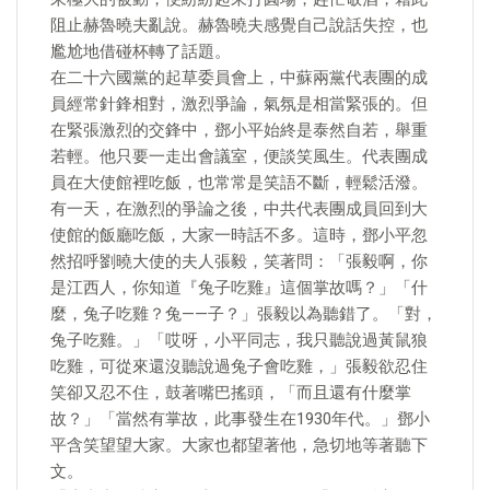
阻止赫魯曉夫亂說。赫魯曉夫感覺自己說話失控，也
尷尬地借碰杯轉了話題。
在二十六國黨的起草委員會上，中蘇兩黨代表團的成
員經常針鋒相對，激烈爭論，氣氛是相當緊張的。但
在緊張激烈的交鋒中，鄧小平始終是泰然自若，舉重
若輕。他只要一走出會議室，便談笑風生。代表團成
員在大使館裡吃飯，也常常是笑語不斷，輕鬆活潑。
有一天，在激烈的爭論之後，中共代表團成員回到大
使館的飯廳吃飯，大家一時話不多。這時，鄧小平忽
然招呼劉曉大使的夫人張毅，笑著問：「張毅啊，你
是江西人，你知道『兔子吃雞』這個掌故嗎？」「什
麼，兔子吃雞？兔——子？」張毅以為聽錯了。「對，
兔子吃雞。」「哎呀，小平同志，我只聽說過黃鼠狼
吃雞，可從來還沒聽說過兔子會吃雞，」張毅欲忍住
笑卻又忍不住，鼓著嘴巴搖頭，「而且還有什麼掌
故？」「當然有掌故，此事發生在1930年代。」鄧小
平含笑望望大家。大家也都望著他，急切地等著聽下
文。