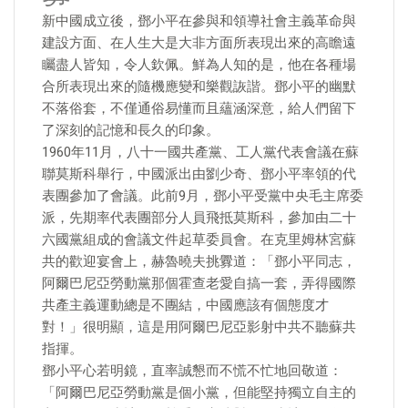
新中國成立後，鄧小平在參與和領導社會主義革命與
建設方面、在人生大是大非方面所表現出來的高瞻遠
矚盡人皆知，令人欽佩。鮮為人知的是，他在各種場
合所表現出來的隨機應變和樂觀詼諧。鄧小平的幽默
不落俗套，不僅通俗易懂而且蘊涵深意，給人們留下
了深刻的記憶和長久的印象。
1960年11月，八十一國共產黨、工人黨代表會議在蘇
聯莫斯科舉行，中國派出由劉少奇、鄧小平率領的代
表團參加了會議。此前9月，鄧小平受黨中央毛主席委
派，先期率代表團部分人員飛抵莫斯科，參加由二十
六國黨組成的會議文件起草委員會。在克里姆林宮蘇
共的歡迎宴會上，赫魯曉夫挑釁道：「鄧小平同志，
阿爾巴尼亞勞動黨那個霍查老愛自搞一套，弄得國際
共產主義運動總是不團結，中國應該有個態度才
對！」很明顯，這是用阿爾巴尼亞影射中共不聽蘇共
指揮。
鄧小平心若明鏡，直率誠懇而不慌不忙地回敬道：
「阿爾巴尼亞勞動黨是個小黨，但能堅持獨立自主的