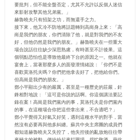
要批判，但不能全盤否定，尤其不允許以反個人迷信
來影射攻擊其他兄弟黨。」
赫魯曉夫只有招架之功，而無還手之力。
接下來，他又冷不防地將話題轉到高崗身上來：「高
崗是我們的朋友，你們清除了他，就是對我們的不友
好，但他仍然是我們的朋友。」赫魯曉夫在一些重大
場合說話往往缺少深思熟慮，有時甚至不計後果。這
個弱點恐怕也是導致他最終下台的原因之一。他就在
宴會上，當著那麼多人的面發泄情緒說：「你們不是
喜歡莫洛托夫嗎？你們把他拿去好了，把他給你們。
但高崗是我們的朋友。」
鄧小平顯出少有的嚴厲，甚至是一種歷史的莊嚴，針
鋒相對地說：「這可是你說的話啊。你這個講法要記
錄在案！高崗是我們黨內的事，莫洛托夫是你們黨內
的事，在這種場合你把這些拿出來，不合適吧？」
鄧小平覺得又好氣又好笑，遇到這種水平的對手，當
然沒有必要再與他多糾纏。蘇共中央主席團的成員們
都知道赫魯曉夫又失控了，他失控後的亂放炮往往帶
來極大的被動，便紛紛起來打圓場，趕忙敬酒，藉此