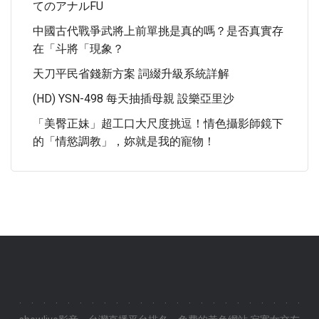
てのアナルFU
中國古代戰爭武將上前單挑是真的嗎？是否真實存
在「斗將「現象？
天刀平民省錢新方案 詞綴升級系統詳解
(HD) YSN-498 每天抽插母親 設樂亞里沙
「美臀正妹」超工口大尺度挑逗！情色攝影師鏡下
的「情慾調教」，妳就是我的寵物！
.
.
.
.
.
.
.
.
.
.
.
.
.
.
.
.
.
.
.
.
.
.
.
.