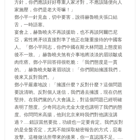
方針，你們應該好好尊重人家才對，不應該隨便向人
家施壓，你們是老大哥嘛！」
鄧小平一針見血，切中要害，說得赫魯曉夫張口結
舌，一時語塞。
宴會上，赫魯曉夫不再談援助，也不再談阿爾巴尼
亞，索性將矛頭直接對準了他正在隆重接待的中國客
人。「鄧小平同志，你們中國在斯大林問題上態度前
後不一致。」赫魯曉夫煞有介事地將淡淡的眉頭皺成
肉疙瘩。鄧小平回答得很乾脆：「我們態度是一貫
的。」赫魯曉夫皺著眉頭說：「你們開始擁護我們，
後來又反對我們。」
鄧小平嚴肅地說：「擁護什麼？反對什麼？這個問題
要說清喲。反對個人迷信，我們過去擁護，現在仍然
堅持。在我們黨的八大會議上，對這個問題已經明確
表明了態度。少奇同志向尤金大使也講明了我們的態
度。你問問米高揚，他到北京來時我們對他講沒講
過？……錯誤當然要批，功績也一定要肯定。我們反對
的是全盤否定，尤其不能採取秘密報告的方式，惡毒
攻擊。這種做法所帶來的後果，你一直認識不足。……