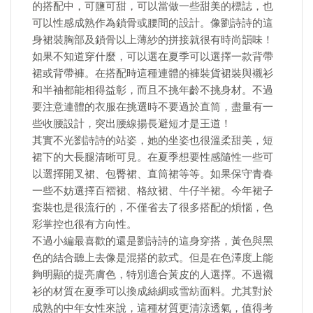
的搭配中，可鹽可甜，可以當做一些甜美的標誌，也
可以性感成熟作為鎖骨或腰間的設計。像劉詩詩的這
身裙裝胸部及鎖骨以上薄紗的拼接就很有時尚韻味！
如果不知道穿什麼，可以選在夏季可以選擇一款背帶
裙或背帶褲。在搭配時這種連體的褲裝貨裙裝與襯衫
和半袖都能相得益彰，而且不挑年齡不挑身材。不過
要注意連體的衣服在挑選時不要過於直筒，盡量有一
些收腰設計，突出腰線揚長避短才是王道！
其實不光劉詩詩的站姿，她的坐姿也很溫柔甜美，短
裙下的大長腿清晰可見。在夏季想要性感隨性一些可
以選擇開叉裙、包臀裙、直筒裙等等。如果保守青春
一些不妨選擇百褶裙、格紋裙、牛仔半裙。今年裙子
套裝也是很流行的，不僅省去了很多搭配的煩惱，色
彩掌控也很有方向性。
不過小編最喜歡的還是劉詩詩的這身穿搭，黃色與黑
色的結合聽上去像是混搭的款式。但是在色澤度上能
夠明顯的提亮膚色，特別適合黃皮的人選擇。不過襯
衫的材質在夏季可以換成絲綢或雪紡面料。尤其對於
成熟的中年女性來說，這種材質更清涼透氣，值得考