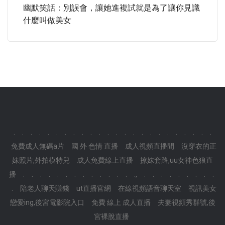
幽默笑話：別誤會，讓她進複試就是為了讓你見識
什麼叫做美女
.
.
.
.
.
.
.
.
.
.
.
.
.
.
.
.
.
.
.
.
.
.
.
.
免費成人無碼a片
國 外 色情 直播
成人視頻直播間
沒穿衣的正
妹照片,外拍模特兒
成人免費線上直播
撩妺套路,uu女神色狼直
播
.
.
.
.
.
.
.
.
.
.
.
.
.
.,
.
.
.
.
.
.
.
.
.
.
陪老人聊天賺錢
ut直播官網
在線視頻語音聊天室
視訊美女
戀愛ing,後宮電影院入口
免費 線上 成人直播
夫妻視頻秀群號,後
宮裸脫直播