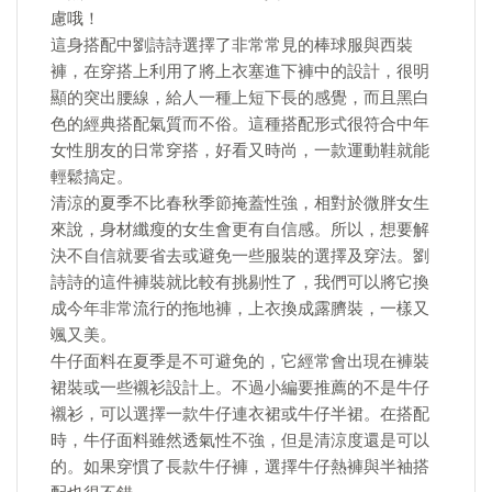
慮哦！
這身搭配中劉詩詩選擇了非常常見的棒球服與西裝
褲，在穿搭上利用了將上衣塞進下褲中的設計，很明
顯的突出腰線，給人一種上短下長的感覺，而且黑白
色的經典搭配氣質而不俗。這種搭配形式很符合中年
女性朋友的日常穿搭，好看又時尚，一款運動鞋就能
輕鬆搞定。
清涼的夏季不比春秋季節掩蓋性強，相對於微胖女生
來說，身材纖瘦的女生會更有自信感。所以，想要解
決不自信就要省去或避免一些服裝的選擇及穿法。劉
詩詩的這件褲裝就比較有挑剔性了，我們可以將它換
成今年非常流行的拖地褲，上衣換成露臍裝，一樣又
颯又美。
牛仔面料在夏季是不可避免的，它經常會出現在褲裝
裙裝或一些襯衫設計上。不過小編要推薦的不是牛仔
襯衫，可以選擇一款牛仔連衣裙或牛仔半裙。在搭配
時，牛仔面料雖然透氣性不強，但是清涼度還是可以
的。如果穿慣了長款牛仔褲，選擇牛仔熱褲與半袖搭