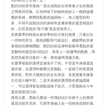
色的結合少女感十足！
劉詩詩的穿衣風格一直在成熟欲女與青春少女的風格
之間來回切換。紅色時裝下的她依然給人一種靜謐優
雅的美感，整體搭配顏色協調統一，加上髮型的利
落，不得不說劉詩詩的身材和皮膚保養的還是相當好
的，白皙直挺的"筷子腿"真是羨煞旁人。
其實夏季的時裝比春秋季的款式更好挑選，只要記住
一些時尚穿法，顏色調配和巧妙設計，總能帶給穿著
者很好的購物體驗。劉詩詩的這身時裝最有看點的還
是翻領的版型與v領設計，再加上一款腰帶的配飾，簡
直把高級穿法集於一身，果然越簡潔越大氣。
在夏季裙裝的選擇是避免不了的。不管是半身裙還是
連衣裙，在選擇時都要注意兩點。一是裙子的長度挑
選得當。對於大腿粗壯的女生來說，長度盡量在膝蓋
左右或小腿中部。二是半身裙的選擇顏色要協調統
一，可以選擇套裝搭配或格子款式，小眾風格在今年
還是相當流行的。
透視元素，蕾絲元素或一些薄紗設計在裙子上的應用
還是比較常見的。它經常會融入在一些純色或簡約風