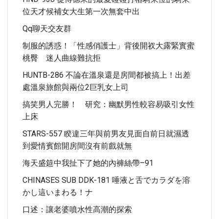
位天才候補女大生第一次無套中出
Qq聊天交友群
制服的誘惑！「性感俏護士」背後開衩大露緊實蜜
桃臀 迷人曲線難抗拒
HUNTB-286 不論在溫泉還是房間都被搞上！出差
處溫泉旅館與兩位2巨乳女上司
搞笑男人完勝！ 研究：幽默男性較容易吸引女性
上床
STARS-557 睽違三年與前男友見面自前日就濕透
到愛情賓館開房間沒有前戲就無
海天盛筵中我扯下了她的內褲絲帶–91
CHINASES SUB DDK-181 唾液と舌でカラダを溶
かし這いまわる！ナ
口述：讓老婆噴水性高潮的探索