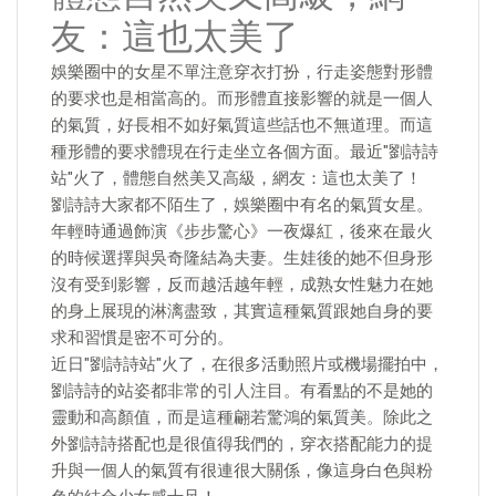
友：這也太美了
娛樂圈中的女星不單注意穿衣打扮，行走姿態對形體
的要求也是相當高的。而形體直接影響的就是一個人
的氣質，好長相不如好氣質這些話也不無道理。而這
種形體的要求體現在行走坐立各個方面。最近"劉詩詩
站"火了，體態自然美又高級，網友：這也太美了！
劉詩詩大家都不陌生了，娛樂圈中有名的氣質女星。
年輕時通過飾演《步步驚心》一夜爆紅，後來在最火
的時候選擇與吳奇隆結為夫妻。生娃後的她不但身形
沒有受到影響，反而越活越年輕，成熟女性魅力在她
的身上展現的淋漓盡致，其實這種氣質跟她自身的要
求和習慣是密不可分的。
近日"劉詩詩站"火了，在很多活動照片或機場擺拍中，
劉詩詩的站姿都非常的引人注目。有看點的不是她的
靈動和高顏值，而是這種翩若驚鴻的氣質美。除此之
外劉詩詩搭配也是很值得我們的，穿衣搭配能力的提
升與一個人的氣質有很連很大關係，像這身白色與粉