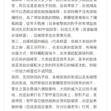
害，而且這還是個先手技能。這就導致了，在他殘血
時可以憑藉這個技能無腦推隊，在當時幾乎沒有誰能
攔得住。為了增加遊戲的體驗，賽爾號逐漸推出了攔
截精靈，從帝天戰佛（自身被擊敗則對手所有增益效
果消失且對面所有PP值歸零）到混元天尊（直接驅逐
在場精靈），這種體系也在逐漸完善。
第三，自爆精靈的崛起（代表精靈：俗稱大表姐的帝
皇之御，霸王項羽等）。在老玩家的套路里，有兩種
自爆方式：斯特爾配薩瑞卡，吉米麗婭配羅德利斯。
在目前的巔峰里，大表姐還是很常見的，基本的套路
就是表姐自爆配冰之契約阿克希亞的極度冰點，秒殺
一些強力精靈也不成問題。
第四，見招拆招的手段、各種套路的形成以及各種體
系的形成。我們舉個目前賽爾號里特別簡單的例子：
重生之翼在疊滿六層能量時，大招的威力足以毀天滅
地，但是如果打在了聖甲蓋亞的身上，那對不起，直
接彈死；聖甲蓋亞雖然能夠反彈高額傷害，但是如果
被粉傷（也就是固定傷害、百分比傷害等）打死，那