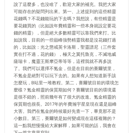
說了這麼多，也沒啥了，歡迎大家的補充。我把大家
可能存在的疑問列出來。第一、上述提到的這些精靈
花錢嗎？不花錢能玩的下去嗎？我想說，有些精靈是
要花錢買的（比如說年費精靈和一些本身就設定要花
錢的精靈），但是絕大多數精靈可以靠我們來打。比
如說我，目前的一些巔峰強勢精靈我都是沒花錢打過
的，比如說：光之懲戒英卡洛斯，聖靈譜尼（三件套
實在打不過，花的錢），極天之翼托魯克，不滅地威
薩瑞卡，魔靈王斯摩亞蒂等等，這裡我就不再多說
了。我們可以選擇不氪金，但是在目前的賽爾號里，
不氪金是絕對可以玩下去的。如果有人想知道新手該
怎麼玩，B站里一堆教程。第二，賽爾號目前的環境怎
麼樣？氪金精靈的保質期如何？賽爾號目前的環境還
是很不錯的，照前幾年有了很大的改進。氪金精靈的
保質期也很長。2017年的年費瀚宇星皇現在還是巔峰
大害。我們在氪金的時候最好先查一下，畢竟那不是
小數目。第三，賽爾號是如何變成現在這樣複雜的？
這一點我想慢慢給大家解釋，如果可能的話，我會在
下一篇文章里寫到。