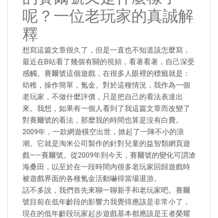
呢？一位老玩家的真誠解
釋
想寫這篇文章很久了，但是一直也不知道該怎麼寫，
最近在B站看了幾個有關的視頻，看著看著，自己深受
感觸。賽爾號這個遊戲，在很多人眼裡的標籤就是：
幼稚，操作簡單，氪金。對於這種情況，我作為一個
老玩家，不做什麼評價，只是把自己的看法表達出
來。我想，如果有一個人看到了我這篇文章而改變了
對賽爾號的看法，那麼我的時間也算是沒有白費。
2009年，一款網遊橫空出世，掀起了一陣不小的浪
潮。它就是淘米公司製作的針對兒童的益智類網頁遊
戲——賽爾號。從2009年到今天，賽爾號的變化可謂滄
海桑田，以至於在一段時間內很多老玩家回歸遊戲時
被遊戲界面的各種氪金活動嚇得當場退游。
話不多說，我們首先來聊一聊新手和老玩家吧。賽爾
號目前在低年齡段的影響力我覺得應該是非常小了，
現在的低年齡段玩家起步遊戲基本都應該是王者榮耀