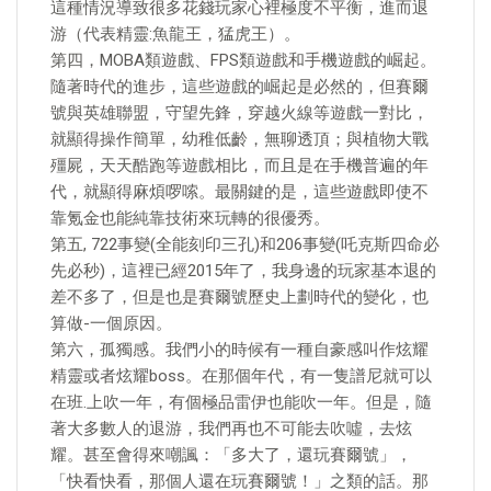
這種情況導致很多花錢玩家心裡極度不平衡，進而退
游（代表精靈:魚龍王，猛虎王）。
第四，MOBA類遊戲、FPS類遊戲和手機遊戲的崛起。
隨著時代的進步，這些遊戲的崛起是必然的，但賽爾
號與英雄聯盟，守望先鋒，穿越火線等遊戲一對比，
就顯得操作簡單，幼稚低齡，無聊透頂；與植物大戰
殭屍，天天酷跑等遊戲相比，而且是在手機普遍的年
代，就顯得麻煩啰嗦。最關鍵的是，這些遊戲即使不
靠氪金也能純靠技術來玩轉的很優秀。
第五, 722事變(全能刻印三孔)和206事變(吒克斯四命必
先必秒)，這裡已經2015年了，我身邊的玩家基本退的
差不多了，但是也是賽爾號歷史上劃時代的變化，也
算做-一個原因。
第六，孤獨感。我們小的時候有一種自豪感叫作炫耀
精靈或者炫耀boss。在那個年代，有一隻譜尼就可以
在班.上吹一年，有個極品雷伊也能吹一年。但是，隨
著大多數人的退游，我們再也不可能去吹噓，去炫
耀。甚至會得來嘲諷：「多大了，還玩賽爾號」，
「快看快看，那個人還在玩賽爾號！」之類的話。那