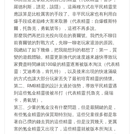
羅德利斯，譜尼，該隱）。這兩種方式在平民精靈里
應該算是比較厲害的手段了。非平民玩家也有利用自
爆手段或者巔峰大害來取勝（代表精靈：自爆蝶斯特
爾，托魯克，勇氣號等），這裡不再多說。
那麼我們再把目光投向現在的賽爾號。我們先不聊目
前賽爾號的對戰方式，先聊一聊老玩家退游的原因。
我總結了如下幾條，把我能想到的都想了：第一，質
變的遊戲體驗。精靈更新換代的速度越來越快導致玩
家費盡時間練就100級的精靈逐漸被版本淘汰（代表精
靈：艾迪希洛，肯扎特），以及後來出現的快速滿級
的方式也讓大部分玩家丟失了最初培育精靈的情懷。
第二、RMB精靈的設計太過於強勢，導致平民精靈遇
到這些氪金精靈後被吊打（代表精靈:托魯克，薩瑞
卡，勇氣號）。
第三、少量的氪金沒有什麼問題，但是最關鍵的是，
有些氪金精靈的保質期特別短。這些兒童很多都是靠
著自己攢的錢去買的這些精靈，但是沒買幾天，更厲
害的氪金精靈又出現了，這些精靈就被版本所淘汰，