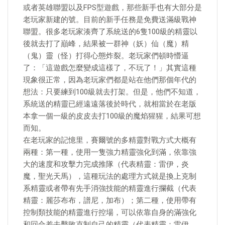
或者英雄聯盟以及FPS型遊戲，那些新手也有大部分是
老玩家新建的號。目前的新手任務是免費送滿級戰神
聯盟。很多老玩家湊齊了系統送的6隻100級的精靈以
後就去打了巔峰，結果被一群神（妖）仙（魔）精
（鬼）靈（怪）打得心態炸裂。老玩家們頓時懵逼
了：「這遊戲怎麼變成這樣了，不玩了！」其實這種
現象很正常，因為老玩家們都是站在他們那個年代的
想法：只要練到100級就去打架。但是，他們不知道，
系統送的精靈已經遠遠落後於時代，就相當於在老版
本拿一個一級的皮皮去打100級的魔焰猩猩，結果可想
而知。
在老玩家的記憶里，賽爾號的多精靈對戰方式大概有
兩種：第一種，使用一隻強力精靈強化到滿，依靠強
大的速度和攻擊力完成推隊（代表精靈：雷伊，炎
魔，聖光天馬），這種玩法的處理方式就是換上克制
系精靈或者帶有先手消強技能的精靈進行攔截（代表
精靈：麗莎布布，譜尼，加布）；第二種，使用帶有
控制類技能的精靈進行控場，可以依靠自身的滿強化
和回合差去擊敗克制自己的精靈（代表精靈：雷伊，