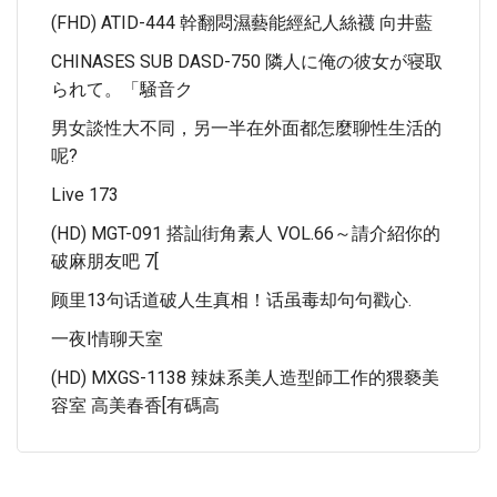
(FHD) ATID-444 幹翻悶濕藝能經紀人絲襪 向井藍
CHINASES SUB DASD-750 隣人に俺の彼女が寝取
られて。「騒音ク
男女談性大不同，另一半在外面都怎麼聊性生活的
呢?
Live 173
(HD) MGT-091 搭訕街角素人 VOL.66～請介紹你的
破麻朋友吧 7[
顾里13句话道破人生真相！话虽毒却句句戳心.
一夜i情聊天室
(HD) MXGS-1138 辣妹系美人造型師工作的猥褻美
容室 高美春香[有碼高