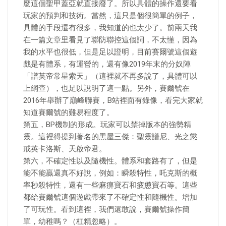
麼這個聖甲蓋亞就直接廢了。所以具體的操作還要看
玩家的預判和技術。當然，這只是個很簡單的例子，
具體的手段還有很多，我知道的也太少了。前兩天我
在一篇文章里看見了聯防聯控這個詞，不太懂，因為
我的水平也很低，但是足以證明，目前賽爾號這個遊
戲是有體系，有運營的，還有像2019年末的分奴陣
「譜英帝常星索天」（這裡就不再多說了，具體可以
上網查），也足以說明了這一點。另外，賽爾號在
2016年舉辦了巔峰聯賽，B站裡面有錄像，看完大家就
知道賽爾號的難易程度了。
第五，BP機制的形成。玩家可以禁掉版本的強勢精
靈。這裡得提到著名的黑屋三傑：聖靈譜尼、光之懲
戒英卡洛斯、天啟帝君。
第六，不確定性以及隨機性。體系和套路有了，但是
能不能贏還真不好說，例如：瞬殺特性，吒克斯的概
率秒殺特性，還有一些麻痹寶石和疲憊寶石等。這些
都給賽爾號這個遊戲帶來了不確定性和隨機性。增加
了可玩性。看到這裡，我們還敢說，賽爾號操作簡
單，幼稚嗎？（杠精忽略）。