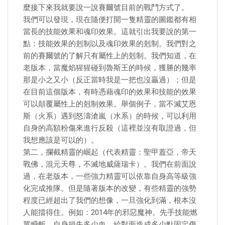
麼接下來我就要說一說賽爾號目前的戰鬥方式了。
我們可以發現，現在隨便打開一隻精靈的圖鑑都有相
當長的技能效果和魂印效果。這就引出我要說的第一
點：技能效果的剋制以及魂印效果的剋制。我們對之
前的賽爾號的了解只有屬性上的剋制。我們知道，在
老版本，當魔焰猩猩碰到魯斯王的時候，獲勝的幾率
那是小之又小（反正當時我是一把也沒贏過）；但是
在目前這個版本，有時憑藉魂印的效果和技能的效果
可以顛覆屬性上的剋制效果。舉個例子，當不滅艾恩
斯（火系）遇到怒濤滄嵐（水系）的時候，可以利用
自身的高額粉傷來進行反殺（這裡並沒有取證過，但
我想應該是可以的）。
第二，攔截精靈的崛起（代表精靈：聖甲蓋亞，帝天
戰佛，混元天尊，不滅地威薩瑞卡）。我們在前面說
過，在老版本，一些強力精靈可以依靠自身高等級強
化完成推隊。但是隨著版本的改變，有些精靈的強勢
程度已經超出了我們的想像，一旦強化到滿，根本沒
人能擋得住。例如：2014年的邪惡魔神。先手技能燃
翼瞬斬，自身損失多少血，給對面造成多少點固定傷