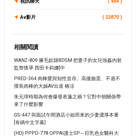
視訊聊天
( 464 )
Av影片
( 23870 )
相關閱讀
WANZ-809 腋毛奴隸BDSM 把妻子的女兒強姦內射
監禁懷孕 西田卡莉娜[中
PRED-364 肉棒愛與知性並存。高傲臉蛋、不過不
擅長肉棒的大姊AV出道 椿涼
朱元璋時期為何會爆發表箋之禍？它對中朝關係帶
來了什麼影響
GS-447 與面試午間酒店小姐而來的少妻濃厚本番
[有碼中文字幕]
(HD) PPPD-778 OPPAI護士SP～巨乳色女醫科大