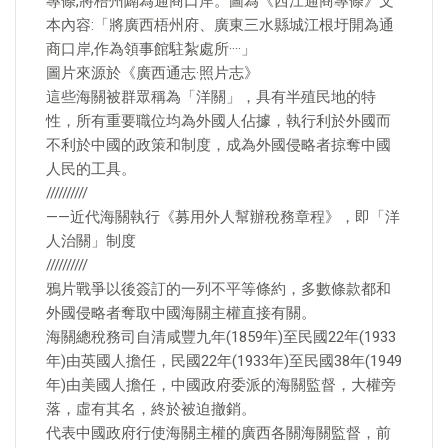
專條,將梧州闢為通商口岸。圖為《西江通商專條》文
本內容:「將廣西梧州府、廣東三水縣城江根圩開為通
商口岸,作為領事館駐紮處所····」
圖片來源於《廣西通志·照片志》
這些海關被群眾稱為「洋關」，具有半殖民地的特
性，所有重要職位均為外國人佔據，執行利於外國而
不利於中國的政策和制度，成為外國侵略者掠奪中國
人民的工具。
//////////
——近代海關執行《募用外人幫辦稅務章程》，即「洋
人治關」制度
//////////
鴉片戰爭以後簽訂的一列不平等條約，多數條款都和
外國侵略者奪取中國海關主權直接有關。
海關總稅務司自清咸豐九年(1859年)至民國22年(1933
年)由英國人擔任，民國22年(1933年)至民國38年(1949
年)由美國人擔任，中國政府委派的海關監督，大權旁
落，虛有其名，終於被迫撤銷。
代表中國政府行使海關主權的廣西各關海關監督，前