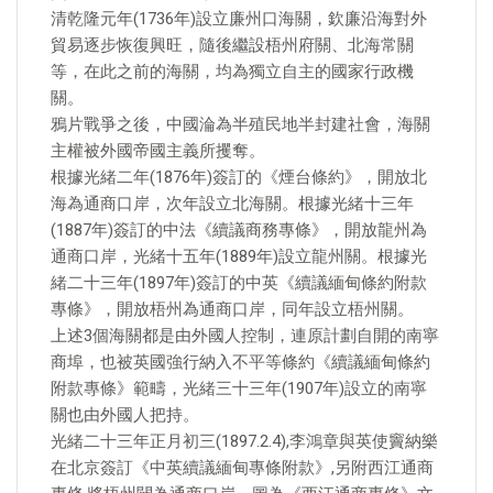
清乾隆元年(1736年)設立廉州口海關，欽廉沿海對外
貿易逐步恢復興旺，隨後繼設梧州府關、北海常關
等，在此之前的海關，均為獨立自主的國家行政機
關。
鴉片戰爭之後，中國淪為半殖民地半封建社會，海關
主權被外國帝國主義所攫奪。
根據光緒二年(1876年)簽訂的《煙台條約》，開放北
海為通商口岸，次年設立北海關。根據光緒十三年
(1887年)簽訂的中法《續議商務專條》，開放龍州為
通商口岸，光緒十五年(1889年)設立龍州關。根據光
緒二十三年(1897年)簽訂的中英《續議緬甸條約附款
專條》，開放梧州為通商口岸，同年設立梧州關。
上述3個海關都是由外國人控制，連原計劃自開的南寧
商埠，也被英國強行納入不平等條約《續議緬甸條約
附款專條》範疇，光緒三十三年(1907年)設立的南寧
關也由外國人把持。
光緒二十三年正月初三(1897.2.4),李鴻章與英使竇納樂
在北京簽訂《中英續議緬甸專條附款》,另附西江通商