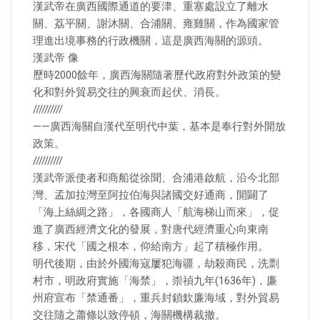
漢武帝在廣西國際通道的要津、重塞處設立了離水
關、荔平關、謝沐關、合浦關、雍雞關，作為國家管
理進出境事務的行政機關，這是廣西海關的源頭。
漢武帝 像
歷時2000餘年，廣西海關隨著歷代政府對外政策的變
化和對外貿易交往的興衰而起伏、消長。
//////////
——廣西海關自漢代至明代中葉，基本是奉行對外開放
政策。
//////////
漢武帝派使者和商船從徐聞、合浦港啟航，沿今北部
灣、孟加拉灣至阿拉伯海與諸國交好通商，開闢了
「海上絲綢之路」，各國商人「航海梯山而來」，促
進了廣西經濟文化的發展，對唐代經濟重心向東南
移，宋代「國之根本，仰給南方」起了積極作用。
明代後期，由於外國海寇屢犯海疆，劫殺商民，洗剽
村市，明政府實施「海禁」，崇禎九年(1636年)，廉
州府宣布「禁通番」，重兵封鎖欽廉海域，對外貿易
交往隨之蕭條以致停頓，海關機構裁撤。