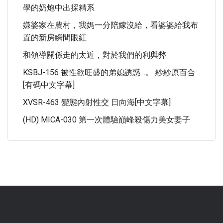
學的奶炮中出採精系
嫌婆家在農村，我媽一分陪嫁沒給，看婆婆給我布
置的新房瞬間眼紅
和領導關係走的太近，對於我們的利與弊
KSBJ-156 被性欲旺盛的弟媳誘惑…。 紗紗原百合
[有碼中文字幕]
XVSR-463 變態內射性交 日向海[中文字幕]
(HD) MICA-030 第一次體驗巔峰殺傷力美女妻子