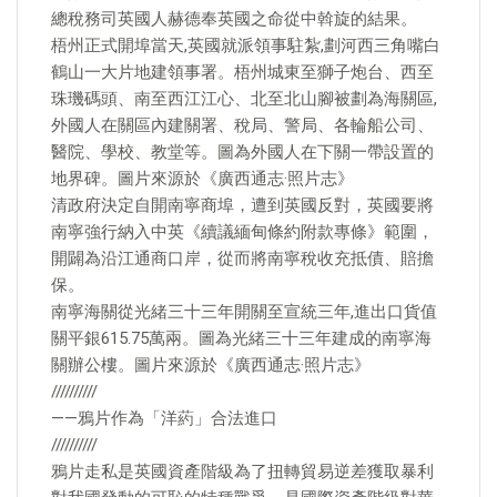
總稅務司英國人赫德奉英國之命從中斡旋的結果。
梧州正式開埠當天,英國就派領事駐紮,劃河西三角嘴白
鶴山一大片地建領事署。梧州城東至獅子炮台、西至
珠璣碼頭、南至西江江心、北至北山腳被劃為海關區,
外國人在關區內建關署、稅局、警局、各輪船公司、
醫院、學校、教堂等。圖為外國人在下關一帶設置的
地界碑。圖片來源於《廣西通志·照片志》
清政府決定自開南寧商埠，遭到英國反對，英國要將
南寧強行納入中英《續議緬甸條約附款專條》範圍，
開闢為沿江通商口岸，從而將南寧稅收充抵債、賠擔
保。
南寧海關從光緒三十三年開關至宣統三年,進出口貨值
關平銀615.75萬兩。圖為光緒三十三年建成的南寧海
關辦公樓。圖片來源於《廣西通志·照片志》
//////////
——鴉片作為「洋葯」合法進口
//////////
鴉片走私是英國資產階級為了扭轉貿易逆差獲取暴利