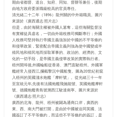
期由省都督、道台、知府、同知、督辦等兼任，後期
由地方政府委派職級較高的官員專任。
清光緒二十二年（1896）龍州關的中外籍職員。圖片
來源於《廣西通志·照片志》
但是，由於海關主權被外國人篡奪，這些海關監督沒
有實權徒具虛名，一切由外籍稅務司獨斷專行；外國
人稅務司堅持執行帝國主義強加於中國的不平等條約
和侵華政策，緊密配合帝國主義列強為使中國變成半
殖民地和殖民地而採取軍事的、政治的、經濟的、文
化的一切手段，是帝國主義侵華改策的實際執行者。
梧州開埠後,外國輪船從香港、澳門直駛梧州。外國軍
艦經常入侵西江,攔截擊沉中國船隻。圖為20世紀初竄
入梧州的英國淺水炮艦「摩軒號」。從光緒三十一年
至宣統元年,先後有法國炮艦飛施能號、英國炮艦摩軒
號、德國炮艦青島號溯西江駛達南寧。圖片來源於
《廣西通志·照片志》
廣西的北海、龍州、梧州被闢為通商口岸，廣西的
東、西、南大門被打開，是由於中國被迫同英國、法
國簽訂了不平等條約，而這些不平等條約的簽訂，是