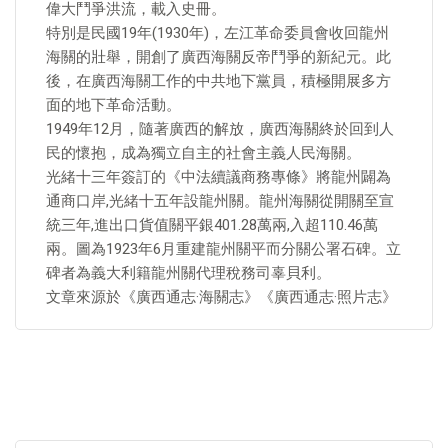
偉大鬥爭洪流，載入史冊。
特別是民國19年(1930年)，左江革命委員會收回龍州
海關的壯舉，開創了廣西海關反帝鬥爭的新紀元。此
後，在廣西海關工作的中共地下黨員，積極開展多方
面的地下革命活動。
1949年12月，隨著廣西的解放，廣西海關終於回到人
民的懷抱，成為獨立自主的社會主義人民海關。
光緒十三年簽訂的《中法續議商務專條》將龍州闢為
通商口岸,光緒十五年設龍州關。龍州海關從開關至宣
統三年,進出口貨值關平銀401.28萬兩,入超110.46萬
兩。圖為1923年6月重建龍州關平而分關公署石碑。立
碑者為義大利籍龍州關代理稅務司辜貝利。
文章來源於《廣西通志·海關志》《廣西通志·照片志》