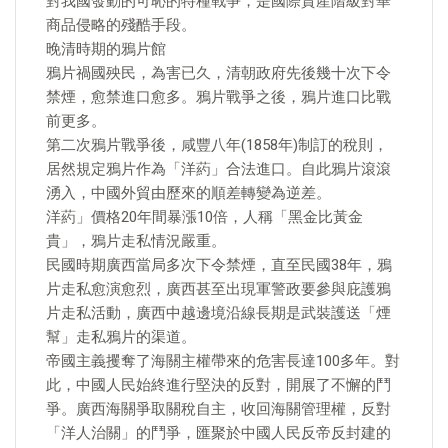
對我國發動的可恥的特種戰爭，是國際資產階級對華
商品侵略的殘酷手段。
晚清時期的鴉片館
鴉片禍國殃民，為害已久，清朝政府先後幾十次下令
禁煙，愈禁進口愈多。鴉片戰爭之後，鴉片進口比戰
前更多。
第二次鴉片戰爭後，咸豐八年(1858年)制訂的稅則，
居然規定鴉片作為「洋葯」合法進口。自此鴉片滾滾
湧入，中國外貿由歷來的順差轉變為逆差。
洋葯」價格20年間暴漲10倍，人稱「黑金比黃金
貴」，鴉片走私情況嚴重。
民國時期廣西當局多次下令禁煙，直至民國38年，鴉
片走私愈演愈烈，廣西甚至出現軍警政要參與庇護鴉
片走私活動，廣西中越邊境沿線長期是武裝護送「煙
幫」走私鴉片的渠道。
帝國主義攫奪了海關主權帶來的危害長達100多年。對
此，中國人民始終進行堅決的反對，開展了不懈的鬥
爭。廣西海關爭取關稅自主，收回海關管理權，反對
「洋人治關」的鬥爭，匯聚於中國人民反帝反封建的