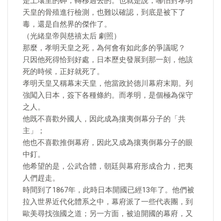
是土壤里的砷，轉移過去的。也就是說，哪怕對孝明
天皇的骨殖進行檢測，也難以確認，到底是被下了
毒，還是自然界的傑作了。
（光緒皇帝與慈禧太后 劇照）
那麼，孝明天皇之死，為何會有如此多的爭議呢？
只因他死得恰到好處，日本歷史發展到那一刻，他該
死的時候，正好就死了。
孝明天皇又稱幕末天皇，他當政於德川幕府末期。列
強闖入日本，簽下各種條約。而孝明，是個極為保守
之人。
他既不喜歡外國人，因此成為攘夷倒幕分子的「共
主」；
他也不喜歡推倒幕府，因此又成為攘夷倒幕分子的眼
中釘。
他希望的是，公武合體，朝廷與幕府形成合力，把夷
人們趕走。
時間到了1867年，此時日本開國已經13年了。他們被
拉入世界近代化體系之中，幕府派了一些代表團，到
歐美尋找強國之道；另一方面，被迫開國的幕府，又