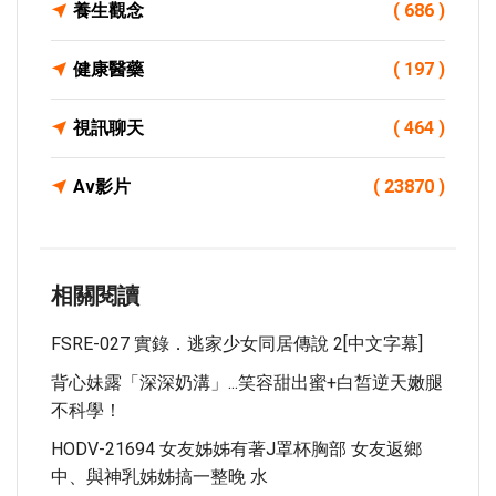
養生觀念
( 686 )
健康醫藥
( 197 )
視訊聊天
( 464 )
Av影片
( 23870 )
相關閱讀
FSRE-027 實錄．逃家少女同居傳說 2[中文字幕]
背心妹露「深深奶溝」...笑容甜出蜜+白皙逆天嫩腿
不科學！
HODV-21694 女友姊姊有著J罩杯胸部 女友返鄉
中、與神乳姊姊搞一整晚 水