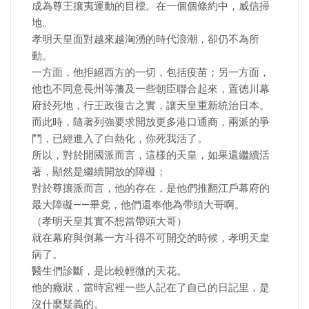
成為尊王攘夷運動的目標。在一個個條約中，威信掃
地。
孝明天皇面對越來越洶湧的時代浪潮，卻仍不為所
動。
一方面，他拒絕西方的一切，包括疫苗；另一方面，
他也不同意長州等藩及一些朝臣聯合起來，置德川幕
府於死地，行王政復古之實，讓天皇重新統治日本。
而此時，隨著列強要求開放更多港口通商，兩派的爭
鬥，已經進入了白熱化，你死我活了。
所以，對於開國派而言，這樣的天皇，如果還繼續活
著，顯然是繼續開放的障礙；
對於尊攘派而言，他的存在，是他們推翻江戶幕府的
最大障礙——畢竟，他們還奉他為帶頭大哥啊。
（孝明天皇其實不想當帶頭大哥）
就在幕府與倒幕一方斗得不可開交的時候，孝明天皇
病了。
醫生們診斷，是比較輕微的天花。
他的癥狀，當時宮裡一些人記在了自己的日記里，是
沒什麼疑義的。