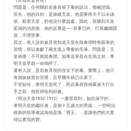
（左為岩倉具視）
問題是，任何關於岩倉具視下毒的說法，都被證偽。
首先，他的目的，是操縱天皇。他需要挾天子以令諸
侯。殺害天皇，對他沒什麼益處。因此，當聽到天皇
駕崩的消息後，他的反應是——吾事已終。打算繼續隱
居，不理世事。
其次，有人說岩倉具視知道天皇在批奏摺時有舔筆的
習慣，所以進獻了兩支毫上帶毒的毛筆。問題是，天
皇病後，不可能批奏摺。如果送筆是在生病之前，孝
明天皇早就一命嗚呼了。
還有人說，是岩倉具視的侄女下的毒。實際上，他只
有個妹妹曾在宮裡，且早幾年就已出家了。
不管如何，孝明天皇死了，死在幕府與倒幕派大打出
手之前。他死得恰到好處。
《明治天皇1852-1912》一書里寫到，如此保守的……
孝明天皇的繼任者，是個十五歲大的男孩……一些明治
維新的領導者認為他是塊「寶玉」，是讓他們的大業
得以實現的寶。