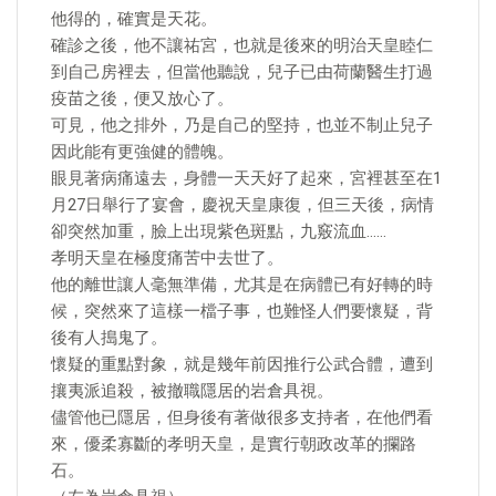
他得的，確實是天花。
確診之後，他不讓祐宮，也就是後來的明治天皇睦仁
到自己房裡去，但當他聽說，兒子已由荷蘭醫生打過
疫苗之後，便又放心了。
可見，他之排外，乃是自己的堅持，也並不制止兒子
因此能有更強健的體魄。
眼見著病痛遠去，身體一天天好了起來，宮裡甚至在1
月27日舉行了宴會，慶祝天皇康復，但三天後，病情
卻突然加重，臉上出現紫色斑點，九竅流血……
孝明天皇在極度痛苦中去世了。
他的離世讓人毫無準備，尤其是在病體已有好轉的時
候，突然來了這樣一檔子事，也難怪人們要懷疑，背
後有人搗鬼了。
懷疑的重點對象，就是幾年前因推行公武合體，遭到
攘夷派追殺，被撤職隱居的岩倉具視。
儘管他已隱居，但身後有著做很多支持者，在他們看
來，優柔寡斷的孝明天皇，是實行朝政改革的攔路
石。