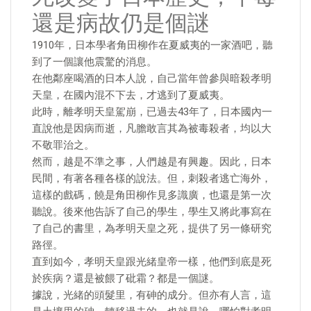
還是病故仍是個謎
1910年，日本學者角田柳作在夏威夷的一家酒吧，聽
到了一個讓他震驚的消息。
在他鄰座喝酒的日本人說，自己當年曾參與暗殺孝明
天皇，在國內混不下去，才逃到了夏威夷。
此時，離孝明天皇駕崩，已過去43年了，日本國內一
直說他是因病而逝，凡膽敢言其為被毒殺者，均以大
不敬罪治之。
然而，越是不準之事，人們越是有興趣。因此，日本
民間，有著各種各樣的說法。但，刺殺者逃亡海外，
這樣的戲碼，饒是角田柳作見多識廣，也還是第一次
聽說。後來他告訴了自己的學生，學生又將此事寫在
了自己的書里，為孝明天皇之死，提供了另一條研究
路徑。
直到如今，孝明天皇跟光緒皇帝一樣，他們到底是死
於疾病？還是被餵了砒霜？都是一個謎。
據說，光緒的頭髮里，有砷的成分。但亦有人言，這