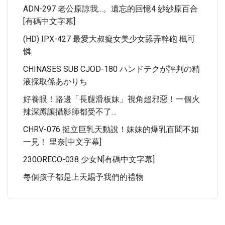
ADN-297 老公原諒我…。遺忘的回憶4 紗紗原百合
[有碼中文字幕]
(HD) IPX-427 最愛大叔癡女美少女舔弄幹砲 楓可
憐
CHINASES SUB CJOD-180 ハンドテクが評判の精
液採取係あかりち
好養眼！路邊「長腿滑板妹」視角超邪惡！一個火
辣深蹲讓攝影師都受不了…
CHRV-076 挺立巨乳天動說！妹妹的爆乳百聞不如
一見！ 里奈[中文字幕]
230ORECO-038 少女N[有碼中文字幕]
每個孩子都是上天賜予我們的禮物