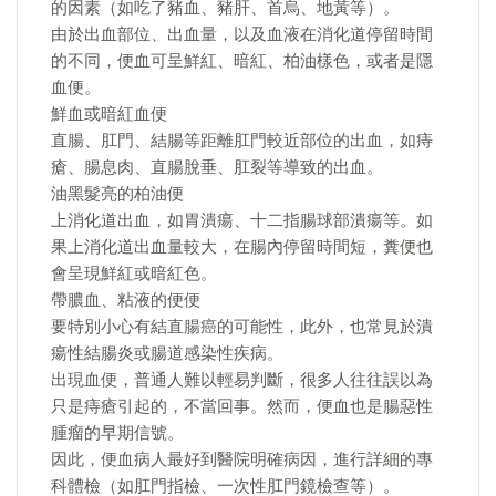
的因素（如吃了豬血、豬肝、首烏、地黃等）。
由於出血部位、出血量，以及血液在消化道停留時間
的不同，便血可呈鮮紅、暗紅、柏油樣色，或者是隱
血便。
鮮血或暗紅血便
直腸、肛門、結腸等距離肛門較近部位的出血，如痔
瘡、腸息肉、直腸脫垂、肛裂等導致的出血。
油黑髮亮的柏油便
上消化道出血，如胃潰瘍、十二指腸球部潰瘍等。如
果上消化道出血量較大，在腸內停留時間短，糞便也
會呈現鮮紅或暗紅色。
帶膿血、粘液的便便
要特別小心有結直腸癌的可能性，此外，也常見於潰
瘍性結腸炎或腸道感染性疾病。
出現血便，普通人難以輕易判斷，很多人往往誤以為
只是痔瘡引起的，不當回事。然而，便血也是腸惡性
腫瘤的早期信號。
因此，便血病人最好到醫院明確病因，進行詳細的專
科體檢（如肛門指檢、一次性肛門鏡檢查等）。