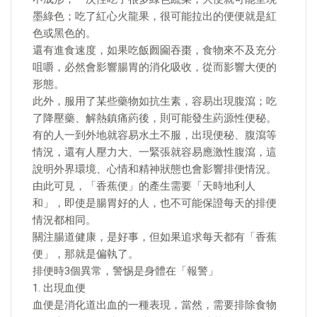
墨綠色；吃了紅心火龍果，很可能拉出的便便就是紅
色或黑色的。
還有進食速度，如果吃飯囫圇吞棗，食物來不及充分
咀嚼，必然會影響腸胃的消化吸收，從而影響大便的
形態。
此外，服用了某些藥物如抗生素，容易出現腹瀉；吃
了降壓藥、解熱鎮痛葯後，則可能發生葯源性便秘。
有的人一到外地就容易水土不服，出現便秘、腹瀉等
情況，還有人壓力大、一緊張就容易應激性腹瀉，這
說明外界環境、心情和精神狀態也會影響排便情況。
由此可見，「香蕉便」的產生需要「天時地利人
和」，即使是腸胃好的人，也不可能保證每天的排便
情況都相同。
關注腸道健康，是好事，但如果追求每天都有「香蕉
便」，那就是偏執了。
排便時3個異常，警惕是身體在「報警」
1. 出現血便
血便是消化道出血的一種表現，當然，需要排除食物