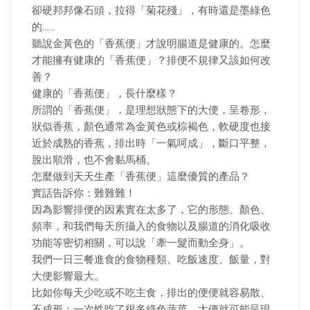
卻硬邦邦像石頭，拉得「菊花殘」，有時還是墨綠色
的……
聽說金黃色的「香蕉便」才說明腸道是健康的。怎麼
才能擁有健康的「香蕉便」？排便不規律又該如何改
善？
健康的「香蕉便」，長什麼樣？
所謂的「香蕉便」，是理想狀態下的大便，呈卷形，
狀似香蕉，顏色通常為金黃色或棕褐色，軟硬度也接
近於成熟的香蕉，排出時「一氣呵成」，斷口平整，
脫出順滑，也不會黏馬桶。
怎麼做到天天生產「香蕉便」這麼優質的產品？
實話告訴你：難難難！
因為影響排便的因素實在太多了，它的形態、顏色、
頻率，和我們每天所攝入的食物以及腸道的消化吸收
功能等密切相關，可以說「牽一髮而動全身」。
我們一日三餐進食的食物種類、吃飯速度、飯量，對
大便影響最大。
比如你每天少吃或不吃主食，排出的便便就容易散、
不成形；一次性吃了很多綠色蔬菜，大便就可能呈現