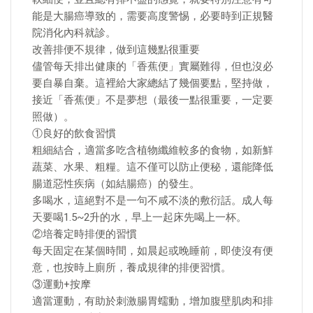
能是大腸癌導致的，需要高度警惕，必要時到正規醫
院消化內科就診。
改善排便不規律，做到這幾點很重要
儘管每天排出健康的「香蕉便」實屬難得，但也沒必
要自暴自棄。這裡給大家總結了幾個要點，堅持做，
接近「香蕉便」不是夢想（最後一點很重要，一定要
照做）。
①良好的飲食習慣
粗細結合，適當多吃含植物纖維較多的食物，如新鮮
蔬菜、水果、粗糧。這不僅可以防止便秘，還能降低
腸道惡性疾病（如結腸癌）的發生。
多喝水，這絕對不是一句不咸不淡的敷衍話。成人每
天要喝1.5~2升的水，早上一起床先喝上一杯。
②培養定時排便的習慣
每天固定在某個時間，如晨起或晚睡前，即使沒有便
意，也按時上廁所，養成規律的排便習慣。
③運動+按摩
適當運動，有助於刺激腸胃蠕動，增加腹壁肌肉和排