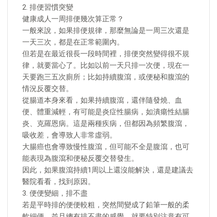
2. 排便習慣突變
健康成人一周排便幾次算正常？
一般來說，如果排便規律，那麼無論是一周三次還是
一天三次，都是在正常範圍內。
但若是在最近很長一段時間裡，排便突然變得很不規
律，就要當心了。比如以前一天只排一次便，現在一
天要跑三五次廁所；比如持續腹瀉，或便秘和腹瀉的
情況反覆交替。
從腸道本身來看，如果持續腹瀉，還伴隨發燒、血
便、體重減輕，有可能是炎症性腸病，如潰瘍性結腸
炎、克羅恩病。這是兩種疾病，但都因為頻繁腹瀉，
吸收差，會導致人非常虛弱。
大腸癌也會導致慢性腹瀉，但可能不全是腹瀉，也可
能表現為腹瀉和便秘反覆交替發生。
因此，如果腹瀉持續1周以上還沒能解決，還是建議去
醫院看看，找到原因。
3. 便便變細，排不盡
若是平時排的便便較粗，突然間變成了鉛筆一般的柔
軟細便，並且總有排不盡的感覺，就要特別注意有可