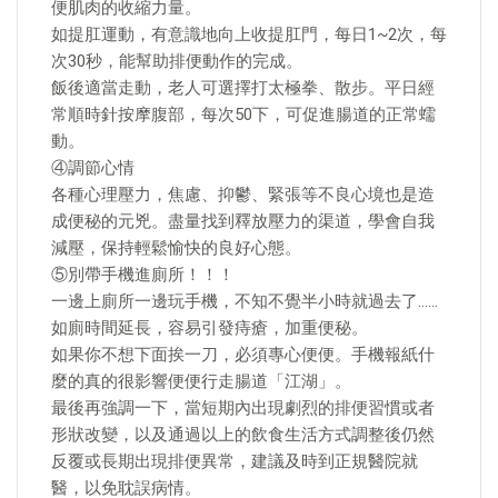
便肌肉的收縮力量。
如提肛運動，有意識地向上收提肛門，每日1~2次，每
次30秒，能幫助排便動作的完成。
飯後適當走動，老人可選擇打太極拳、散步。平日經
常順時針按摩腹部，每次50下，可促進腸道的正常蠕
動。
④調節心情
各種心理壓力，焦慮、抑鬱、緊張等不良心境也是造
成便秘的元兇。盡量找到釋放壓力的渠道，學會自我
減壓，保持輕鬆愉快的良好心態。
⑤別帶手機進廁所！！！
一邊上廁所一邊玩手機，不知不覺半小時就過去了……
如廁時間延長，容易引發痔瘡，加重便秘。
如果你不想下面挨一刀，必須專心便便。手機報紙什
麼的真的很影響便便行走腸道「江湖」。
最後再強調一下，當短期內出現劇烈的排便習慣或者
形狀改變，以及通過以上的飲食生活方式調整後仍然
反覆或長期出現排便異常，建議及時到正規醫院就
醫，以免耽誤病情。