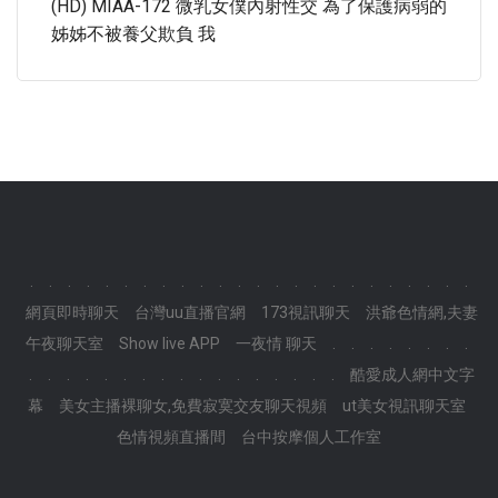
(HD) MIAA-172 微乳女僕內射性交 為了保護病弱的
姊姊不被養父欺負 我
.
.
.
.
.
.
.
.
.
.
.
.
.
.
.
.
.
.
.
.
.
.
.
.
網頁即時聊天
台灣uu直播官網
173視訊聊天
洪爺色情網,夫妻
午夜聊天室
Show live APP
一夜情 聊天
.
.
.
.
.
.
.
.
.
.
.
.
.
.
.
.
.
.
.
.
.
.
.
.
.
酷愛成人網中文字
幕
美女主播裸聊女,免費寂寞交友聊天視頻
ut美女視訊聊天室
色情視頻直播間
台中按摩個人工作室