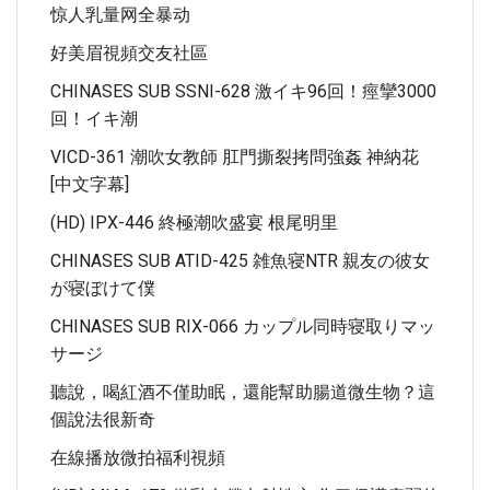
惊人乳量网全暴动
好美眉視頻交友社區
CHINASES SUB SSNI-628 激イキ96回！痙攣3000
回！イキ潮
VICD-361 潮吹女教師 肛門撕裂拷問強姦 神納花
[中文字幕]
(HD) IPX-446 終極潮吹盛宴 根尾明里
CHINASES SUB ATID-425 雑魚寝NTR 親友の彼女
が寝ぼけて僕
CHINASES SUB RIX-066 カップル同時寝取りマッ
サージ
聽說，喝紅酒不僅助眠，還能幫助腸道微生物？這
個說法很新奇
在線播放微拍福利視頻