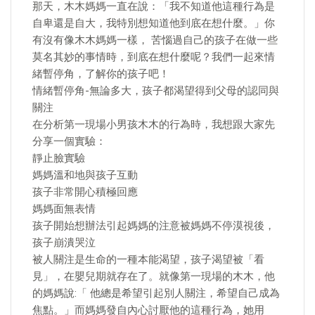
那天，木木媽媽一直在說：「我不知道他這種行為是
自卑還是自大，我特別想知道他到底在想什麼。」你
有沒有像木木媽媽一樣， 苦惱過自己的孩子在做一些
莫名其妙的事情時，到底在想什麼呢？我們一起來情
緒暫停角，了解你的孩子吧！
情緒暫停角-無論多大，孩子都渴望得到父母的認同與
關注
在分析第一現場小男孩木木的行為時，我想跟大家先
分享一個實驗：
靜止臉實驗
媽媽溫和地與孩子互動
孩子非常開心積極回應
媽媽面無表情
孩子開始想辦法引起媽媽的注意被媽媽不停漠視後，
孩子崩潰哭泣
被人關注是生命的一種本能渴望，孩子渴望被「看
見」，在嬰兒期就存在了。就像第一現場的木木，他
的媽媽說:「 他總是希望引起別人關注，希望自己成為
焦點。」而媽媽發自內心討厭他的這種行為，她用