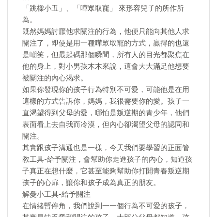
「跳樑小丑」、「嘩眾取寵」 來形容兒子的所作所
為。
既然媽媽討厭他求關注的行為，他便只能向其他人求
關注了，即使是用一種嘩眾取寵的方式，贏得的也還
是嘲笑，但最起碼那個瞬間，所有人的目光都聚焦在
他的身上，對小男孩木木來說，這會大大滿足他想要
被關注的內心渴求。
如果你發現你的孩子行為特別不可愛，可能他是在用
這樣的方式告訴你，媽媽，我很需要你的愛。孩子一
直渴望得到父母的愛，哪怕是叛逆期的青少年，他們
表面看上去自我而冷漠，但內心卻渴望父母的認同和
關注。
其實跟孩子溝通也是一樣，今天我們要學習的正面管
教工具-給予關注，會幫助你走進孩子的內心，知道孩
子真正在想什麼，它甚至能夠幫助你打開青春叛逆期
孩子的心扉，讓你和孩子成為真正的朋友。
解憂小工具-給予關注
在情緒暫停角，我們說到一一個行為不可愛的孩子，