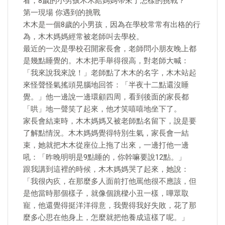
看，8歲的小男孩木木給媽媽帶來了怎樣的挑戰？
第一現場 你遇到的挑戰
木木是一個8歲的小男孩，因為在學校常常有出格的行
為，木木媽媽經常被老師叫去學校。
最近的一次是學校召開家長會，老師問小朋友晚上都
是幾點睡覺的。木木把手舉得很高，對老師大喊：
「我來說我來說！」老師點了木木的名字，木木站起
來怪聲怪氣搖頭晃腦地回答：「半夜十二點還沒睡
覺。」他一邊說一邊環顧四周，看到後面的家長都
「哄」地一聲笑了起來，他才笑嘻嘻地坐下了。
家長會結束時，木木媽媽又被老師點名留下，說是要
了解點情況。木木媽媽覺得特別生氣，家長會一結
束，她就把木木從座位上拖了出來，一邊打他一邊
吼：「昨晚明明是9點睡的，你幹嘛要說12點。」
跟我講到這裡的時候，木木媽媽哭了起來，她說：
「我很內疚，在那麼多人面前打他罵他很不應該，但
是他當時那個樣子，就像個跳樑小丑一樣，嘩眾取
寵，他還覺得挺洋洋得意，我覺得我好失敗，花了那
麼多心思在他身上，怎麼就把他養成這樣了呢。」