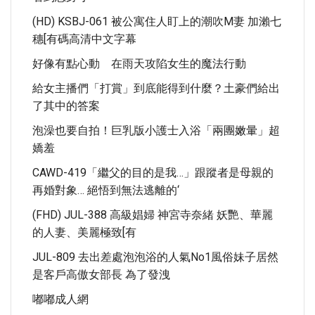
(HD) KSBJ-061 被公寓住人盯上的潮吹M妻 加瀨七
穗[有碼高清中文字幕
好像有點心動 在雨天攻陷女生的魔法行動
給女主播們「打賞」到底能得到什麼？土豪們給出
了其中的答案
泡澡也要自拍！巨乳版小護士入浴「兩團嫩暈」超
嬌羞
CAWD-419「繼父的目的是我…」跟蹤者是母親的
再婚對象… 絕悟到無法逃離的‘
(FHD) JUL-388 高級娼婦 神宮寺奈緒 妖艷、華麗
的人妻、美麗極致[有
JUL-809 去出差處泡泡浴的人氣No1風俗妹子居然
是客戶高傲女部長 為了發洩
嘟嘟成人網