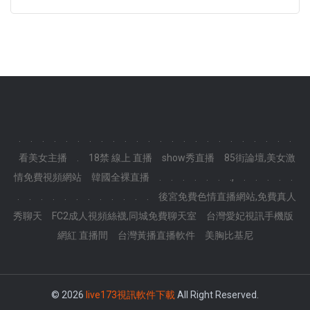
.
.
.
.
.
.
.
.
.
.
.
.
.
.
.
.
.
.
.
.
.
.
.
.
看美女主播
.
18禁 線上 直播
show秀直播
85街論壇,美女激
情免費視頻網站
韓國全裸直播
.
.
.
.
.
.
.,
.
.
.
.
.
.
.
.
.
.
.
.
.
.
.
.
.
後宮免費色情直播網站,免費真人
秀聊天
FC2成人視頻絲襪,同城免費聊天室
台灣愛妃視訊手機版
網紅 直播間
台灣黃播直播軟件
美胸比基尼
© 2026
live173視訊軟件下載
All Right Reserved.