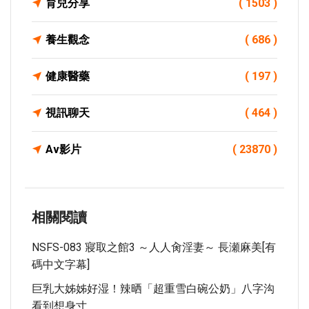
育兒分享
( 1503 )
養生觀念
( 686 )
健康醫藥
( 197 )
視訊聊天
( 464 )
Av影片
( 23870 )
相關閱讀
NSFS-083 寢取之館3 ～人人肏淫妻～ 長瀬麻美[有
碼中文字幕]
巨乳大姊姊好湿！辣晒「超重雪白碗公奶」八字沟
看到想身寸