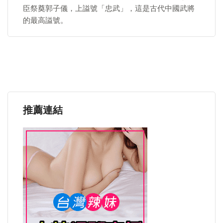
臣祭奠郭子儀，上謚號「忠武」，這是古代中國武將
的最高謚號。
推薦連結