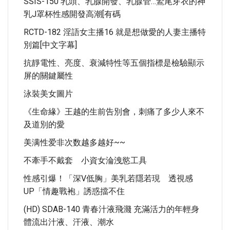
SSIS-150 乳頭、乳腺開發、乳腺管…鷲尾芽衣的神
乳J罩杯性感開發高潮[有碼
RCTD-182 淫語女主播16 就是想做愛的人妻主播特
別篇[中文字幕]
抗靜電性、亮度、衰減特性等五個指標是檢驗顯示
屏的關鍵屬性
泳裝美女圖片
《生命緣》王越的生前告別會，刺痛了多少人來不
及道別的愛
美满性爱非次数越多越好~~
不牽手不戴套 小資女淪洩慾工具
性感引爆！「深V低胸」美乳若隱若現 透視感
UP「情趣戰袍」誘惑擋不住
(HD) SDAB-140 青春汁液飛濺 充滿活力的年輕身
體流出汁液、汗液、潮水