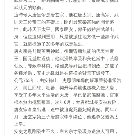
武舉考試，一路過關斬將，技壓群雄，最終成功摘取
武狀元的頭銜。
這時候大唐皇帝是唐玄宗，他在唐太宗、唐高宗、武
則天三位帝王的基礎上，開創最繁榮富強的開元盛
世，此時天下太平、國泰民安，郭子儀雖然武舉出
身，但也沒得到重用，只是被派往地方做一些鎮守武
官，就這樣過了20多年的戎馬生涯。
唐玄宗是前期英明神武，後期昏庸無能的代表性帝
王，開元盛世過後，他沉浸於享受和美色當中，荒廢
朝政，導致李林甫、楊國忠等奸臣把持朝政，加速了
各種矛盾，安史之亂就是在這樣的背景下爆發了。
公元755年，由安祿山、史思明領導的叛軍聲勢非常浩
大，而且回紇、吐蕃、契丹等異族也趁機入侵大唐，
享受了多年太平生活的大唐，早已是武備廢弛，官軍
根本無力抵禦叛軍。次年6月，大唐都城長安被攻陷，
唐玄宗倉皇出逃，途中被迫處死寵妃楊貴妃。同年7
月，唐玄宗第三子唐肅宗李亨繼位，他遙尊父親為太
上皇。
安史之亂剛發生不久，唐玄宗才發現身邊無人可用，