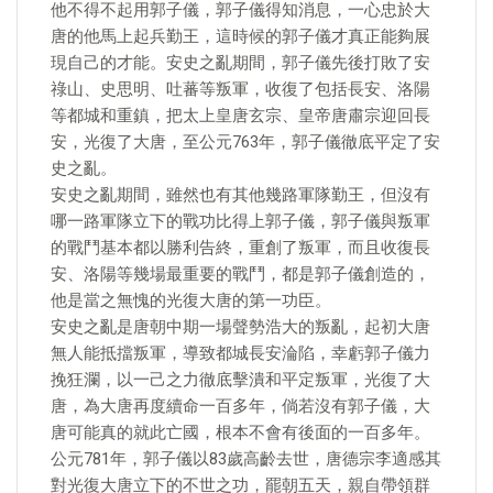
他不得不起用郭子儀，郭子儀得知消息，一心忠於大
唐的他馬上起兵勤王，這時候的郭子儀才真正能夠展
現自己的才能。安史之亂期間，郭子儀先後打敗了安
祿山、史思明、吐蕃等叛軍，收復了包括長安、洛陽
等都城和重鎮，把太上皇唐玄宗、皇帝唐肅宗迎回長
安，光復了大唐，至公元763年，郭子儀徹底平定了安
史之亂。
安史之亂期間，雖然也有其他幾路軍隊勤王，但沒有
哪一路軍隊立下的戰功比得上郭子儀，郭子儀與叛軍
的戰鬥基本都以勝利告終，重創了叛軍，而且收復長
安、洛陽等幾場最重要的戰鬥，都是郭子儀創造的，
他是當之無愧的光復大唐的第一功臣。
​安史之亂是唐朝中期一場聲勢浩大的叛亂，起初大唐
無人能抵擋叛軍，導致都城長安淪陷，幸虧郭子儀力
挽狂瀾，以一己之力徹底擊潰和平定叛軍，光復了大
唐，為大唐再度續命一百多年，倘若沒有郭子儀，大
唐可能真的就此亡國，根本不會有後面的一百多年。
公元781年，郭子儀以83歲高齡去世，唐德宗李適感其
對光復大唐立下的不世之功，罷朝五天，親自帶領群