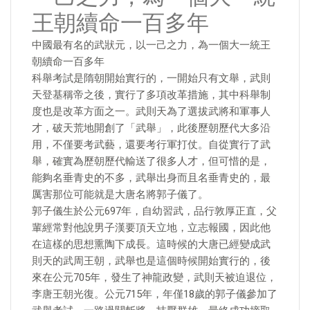
王朝續命一百多年
中國最有名的武狀元，以一己之力，為一個大一統王
朝續命一百多年
科舉考試是隋朝開始實行的，一開始只有文舉，武則
天登基稱帝之後，實行了多項改革措施，其中科舉制
度也是改革方面之一。武則天為了選拔武將和軍事人
才，破天荒地開創了「武舉」，此後歷朝歷代大多沿
用，不僅要考武藝，還要考行軍打仗。自從實行了武
舉，確實為歷朝歷代輸送了很多人才，但可惜的是，
能夠名垂青史的不多，武舉出身而且名垂青史的，最
厲害那位可能就是大唐名將郭子儀了。
郭子儀生於公元697年，自幼習武，品行敦厚正直，父
輩經常對他說男子漢要頂天立地，立志報國，因此他
在這樣的思想熏陶下成長。這時候的大唐已經變成武
則天的武周王朝，武舉也是這個時候開始實行的，後
來在公元705年，發生了神龍政變，武則天被迫退位，
李唐王朝光復。公元715年，年僅18歲的郭子儀參加了