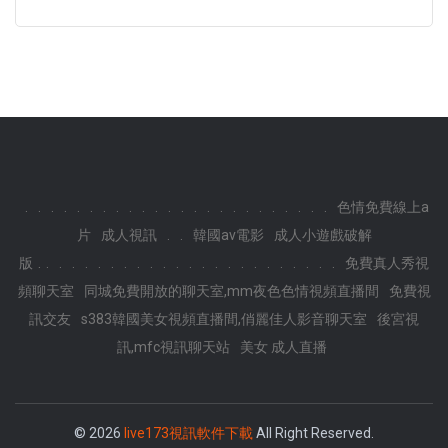
.
.
.
.
.
.
.
.
.
.
.
.
.
.
.
.
.
.
.
.
.
.
.
.
色情免費線上a
片
成人視訊
.
.
韓國av電影
成人小遊戲破解
.
版
.
.
.
.
.
.
.
.
.
.
.
.
.
.
.
.
.
.
.
.
.
.
.
免費真人秀視
頻聊天室
同城免費開放的聊天室,mm夜色色情視頻直播間
免費視
訊交友
s383韓國美女視頻直播間,俏麗佳人影音聊天室
後宮視
訊,mfc視訊聊天站
美女 成人直播
© 2026
live173視訊軟件下載
All Right Reserved.