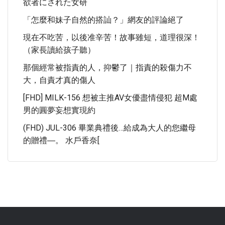
欲者にされた女研
「怎麼和妹子自然的搭訕？」網友的評論絕了
現在不吃苦，以後准辛苦！故事雖短，道理很深！
（家長讀給孩子聽）
那個經常被指責的人，抑鬱了｜指責的殺傷力不
大，自責才真的傷人
[FHD] MILK-156 想被主推AV女優盡情侵犯 超M處
男的圓夢妄想實現約
(FHD) JUL-306 畢業典禮後…給成為大人的您繼母
的贈禮―。 水戶香奈[