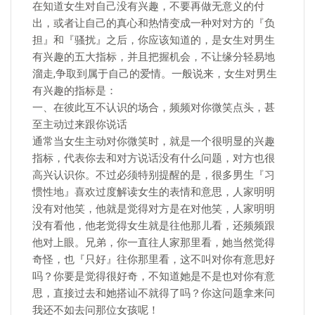
在知道女生对自己没有兴趣，不要再做无意义的​​付
出，或者让自己的真心和热情变成一种对对方的『负
担』和『骚扰』之后，你应该知道的，是女生对男生
有兴趣的五大指标，并且把握机会，不让缘分轻易地
溜走,争取到属于自己的爱情。一般说来，女生对男生
有兴趣的指标是：
一、在彼此互不认识的场合，频频对你微笑点头，甚
至主动过来跟你说话
通常当女生主动对你微笑时，就是一个很明显的兴趣
指标，代表你去和对方说话没有什么问题，对方也很
高兴认识你。不过必须特别提醒的是，很多男生『习
惯性地』喜欢过度解读女生的表情和意思，人家明明
没有对他笑，他就是觉得对方是在对他笑，人家明明
没有看他，他老觉得女生就是往他那儿看，还频频跟
他对上眼。兄弟，你一直往人家那里看，她当然觉得
奇怪，也『只好』往你那里看，这不叫对你有意思好
吗？你要是觉得很好奇，不知道她是不是也对你有意
思，直接过去和她搭讪不就得了吗？你这问题拿来问
我还不如去问那位​​女孩呢！