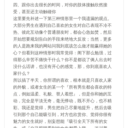
四、跟你出去很长的时间，对你的肢体接触欣然接
受，甚至还主动触碰你
这里要先补述一下第三种情形里一个我遗漏的观点。
大部分男生在遇到自己喜欢的女生对自己表现不冷不
热、彼此互动像个普通朋友时，都会心急如焚，然后
开始想要规划告白的手段来绝地大反攻；当然，更多
的人是跑来我的网站问我到底该怎么做才能赢得她的
心？但看到这种情形时我常觉得：阁下那么勉强，过
得那么辛苦不痛快干什么？你不是都说了俩人出去时
没什么话讲，也没有开心的感觉，那，你到底喜欢人
家什么？
所以搞了半天，你所谓的喜欢，根本就是只喜欢人家
的外貌，或者女生的某一个『所有男生都会喜欢的特
点，例如温柔、礼貌、替人着想』，但是你和她的互
动，完全是平淡无奇，毫无悸动，既不开心，也不精
彩。我还是觉得，男生把自己尽量地提升，然后去吸
引到那个自己能吸引到，对方也欣赏你、觉得你很有
魅力的女生就好，别妄想能『吸引全天下所有的女