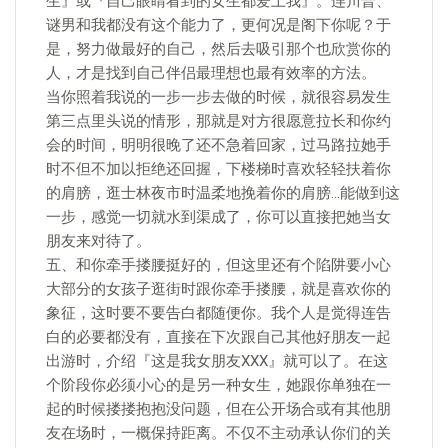
生』或『自己眼睛看到的女生都爱上我』。连川普、
谜男和我都没有这个能力了，更何况是阁下你呢？于
是，努力做最好的自己，然后去吸引那个也欣赏你的
人，才是找到自己伴侣最理想也最有效率的方法。
当你照着我说的一步一步去做的时候，就很容易发生
第三点里头说的情形，那就是对方很愿意拉长和你约
会的时间，明明很晚了还不急着回家，过马路拉她手
时不但不加以拒绝还回握，下楼梯时喜欢轻轻扶着你
的肩膀，逛士林夜市时温柔地挽着你的肩膀…能做到这
一步，感觉一切就水到渠成了，你可以直接把她当女
朋友来对待了。
五、和你牵手搂腰挺好的，但这里还有个陷阱要小心
大部分的女孩子逛街时跟你牵手搂腰，就是喜欢你的
象征，这时要不要告白都随便你。我个人是觉得连告
白的必要都没有，直接在下次跟自己其他好朋友一起
出游时，介绍『这是我女朋友XXX』就可以了。在这
个阶段你必须小心的是另一种女生，她跟你单独在一
起的时候搂搂抱抱没问题，但在公开场合或有其他朋
友在场时，一概保持距离。不仅不主动承认你们的关