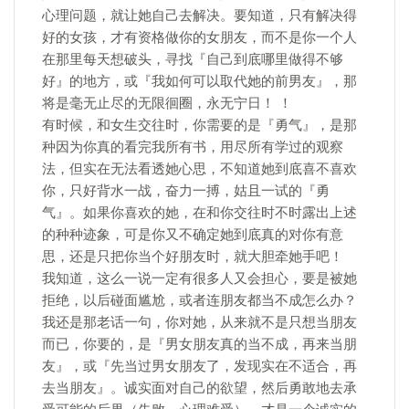
心理问题，就让她自己去解决。要知道，只有解决得
好的女孩，才有资格做你的女朋友，而不是你一个人
在那里每天想破头，寻找『自己到底哪里做得不够
好』的地方，或『我如何可以取代她的前男友』，那
将是毫无止尽的无限徊圈，永无宁日！ ！
有时候，和女生交往时，你需要的是『勇气』，是那
种因为你真的看完我所有书，用尽所有学过的观察
法，但实在无法看透她心思，不知道她到底喜不喜欢
你，只好背水一战，奋力一搏，姑且一试的『勇
气』。如果你喜欢的她，在和你交往时不时露出上述
的种种迹象，可是你又不确定她到底真的对你有意
思，还是只把你当个好朋友时，就大胆牵她手吧！
我知道，这么一说一定有很多人又会担心，要是被她
拒绝，以后碰面尴尬，或者连朋友都当不成怎么办？
我还是那老话一句，你对她，从来就不是只想当朋友
而已，你要的，是『男女朋友真的当不成，再来当朋
友』，或『先当过男女朋友了，发现实在不适合，再
去当朋友』。诚实面对自己的欲望，然后勇敢地去承