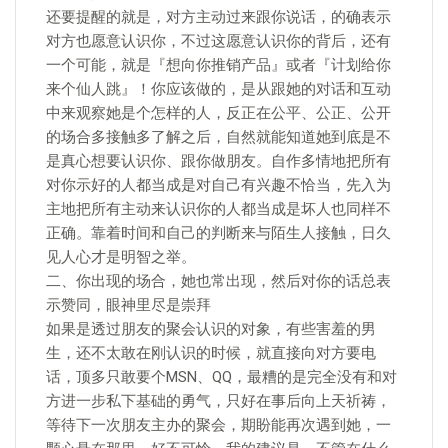
还要提醒的就是，对方主动过来跟你说话，的确表示
对方也愿意认识你，不过这愿意认识你的背后，还有
一个可能，就是『想向你推销产品』或者『计划给你
来个仙人跳』！你应该做的，是从跟她的对话和互动
中来观察她是个怎样的人，反正在公平、公正、公开
的场合多接触多了解之后，自然就能知道她到底是不
是真心想要认识你、跟你做朋友。自作多情地把所有
对你示好的人都当成是对自己有兴趣不恰当，先入为
主地把所有主动来认识你的人都当成是坏人也同样不
正确。靠着时间和自己的判断来与陌生人接触，日久
见人心才是明智之举。
二、你出现的场合，她也常出现，然后对你的话总表
示赞同，眼神里尽是崇拜
如果是透过朋友的聚会认识的对象，有些害羞的男
生，还不太敢在刚认识的时候，就直接向对方要电
话，顶多只敢要个MSN、QQ，最糟的是完全没有和对
方进一步私下基础的勇气，只好在事后向上天祈祷，
等待下一次朋友主办的聚会，期盼能再次遇到她，一