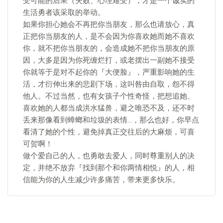
受可能的后果（失败、心理难受），才是一个诚实的
生活勇者该采取的举动。
如果你担心她会不再把你当朋友，那么也请放心，真
正把你当朋友的人，是不会因为你喜欢她而她不喜欢
你，就不把你当朋友的，会造成她不把你当朋友的原
因，大多是因为你死缠烂打，或老摆出一副她不接受
你就等于是对不起你的『大便脸』，严重影响她的生
活，才衍伸出来的悲剧下场，这叫咎由自取，怨不得
他人。不过当然，也有女孩子个性奇怪，把想追她、
喜欢她的人都当成洪水猛兽，避之唯恐不及，还不时
丢来那像看到蟑螂和垃圾的表情…，那么也好，你早点
看清了她的个性，避免掉真正交往后的大麻烦，可喜
可贺啊！
做个爱自己的人，也勇敢去爱人，同时尊重别人的决
定，并绝不放弃『找到那个和你两情相悦』的人，相
信能为你的人生减少许多痛苦，带来更多快乐。