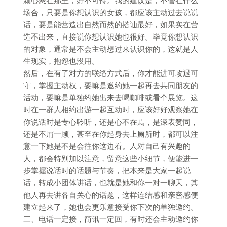
颗心悬在那里，好不可怜。我的建议是，不管在什么
场合，只要是你想认识的女孩，都应该主动过去说说
话，要是能营造出自然而然的搭讪最好，如果实在营
造不出来，直接说你想认识她也很好。毕竟你想认识
的对象，通常是不会主动想过来认识你的，这就是人
生现实，抱怨也没用。
然后，在有了对方的联络方式后，你才能进可攻退可
守，掌握主动权，要嘛是邀约她一起再去共同朋友的
活动，要嘛是单独约她出来去喝咖啡或看个展览。这
时在一群人相约出游一起互动时，应该好好观察她在
你说话时是专心聆听，还是心不在焉，是深表赞同，
还是不屑一顾，甚至在你起身去上厕所时，都可以注
意一下她是不是会往你这边看。人对自己有兴趣的
人，都会特别加以注意，留意这些小细节，便能进一
步掌握说话时的话题与节奏，把本来是大家一起说
话，转成小团体讲话，也就是她和你一对一聊天，其
他人再去讲各自关心的话题，这样连结感和亲密感便
建立起来了，她也会更乐意接受你下次的单独邀约。
三、电话一定接，简讯一定回，有时还会主动邀约你