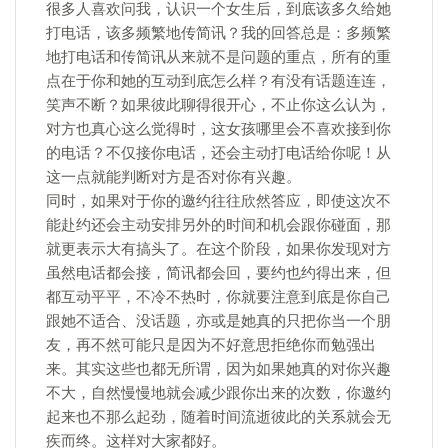
很多人喜欢问我，认识一个女生后，到底该多久给她
打电话，该多频繁地传简讯？我的回答总是：多频繁
地打电话和传简讯从来就不是问题的重点，所有的重
点在于你和她的互动到底怎么样？有没有话题连连，
笑声不断？如果彼此聊得很开心，不止你这么认为，
对方也真心这么觉得时，这女孩哪里会不喜欢接到你
的电话？不仅接你电话，还会主动打电话给你呢！从
这一点就能判断对方是否对你有兴趣。
同时，如果对于你的邀约往往欣然答应，即使这次不
能赴约还会主动安排另外的时间和机会跟你碰面，那
就更表示大有搞头了。在这个阶段，如果你发现对方
虽然电话都会接，简讯都会回，要约也约得出来，但
都互动平平，不冷不热时，你就要注意到底是你自己
跟她不适合、没话题，亦或是她真的只把你当一个朋
友，再不然可能只是因为不好意思拒绝你而勉强出
来。其实这些也都无所谓，因为如果她真的对你兴趣
不大，自然慢慢地就会减少跟你出来的次数，你邀约
起来也不那么起劲，随着时间流逝彼此的关系就会无
疾而终。这样对大家都好。