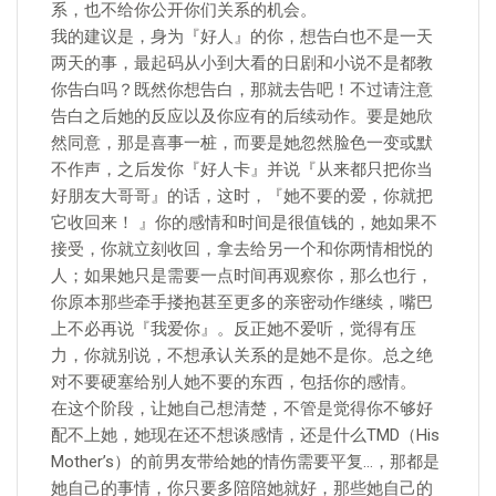
系，也不给你公开你们关系的机会。
我的建议是，身为『好人』的你，想告白也不是一天
两天的事，最起码从小到大看的日剧和小说不是都教
你告白吗？既然你想告白，那就去告吧！不过请注意
告白之后她的反应以及你应有的后续动作。要是她欣
然同意，那是喜事一桩，而要是她忽然脸色一变或默
不作声，之后发你『好人卡』并说『从来都只把你当
好朋友大哥哥』的话，这时，『她不要的爱，你就把
它收回来！ 』你的感情和时间是很值钱的，她如果不
接受，你就立刻收回，拿去给另一个和你两情相悦的
人；如果她只是需要一点时间再观察你，那么也行，
你原本那些牵手搂抱甚至更多的亲密动作继续，嘴巴
上不必再说『我爱你』。反正她不爱听，觉得有压
力，你就别说，不想承认关系的是她不是你。总之绝
对不要硬塞给别人她不要的东西，包括你的感情。
在这个阶段，让她自己想清楚，不管是觉得你不够好
配不上她，她现在还不想谈感情，还是什么TMD（His
Mother’s）的前男友带给她的情伤需要平复…，那都是
她自己的事情，你只要多陪陪她就好，那些她自己的