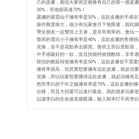
己的皮膚，相信大家肯定都會有自己的第一個皮膚
30%，而他卻高達70%！
露娜的紫霞仙子擁有率是30%，這款皮膚的手感
操作難度很大，很少有玩家會月下無限連，因此購
帶女朋友一起雙排上王者，是非常簡單的。會玩一
魯班的電玩小子擁有率是40%，這款皮膚的售價很
兌換，並不是花點券去購買。魯班之所以受歡迎，
中手感最好的一款，並且技能特效很酷炫，非常適
韓信的教延特使擁有率是50%，這款皮膚並不需
擁有率很高，但其實想要擁有這款皮膚，就必須要
兌換，所以玩家想要獲得這款皮膚，就必須擁有足
然而李白的千年之狐擁有率是70%，這款皮膚的
位移，而且大招還可以進行吸血。因此很多玩家使
以讓李白的生命值直接吸滿，敵人根本打不死李白