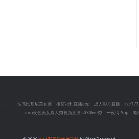
.
.
.
性感比基尼美女圖
後宮福利直播app
成人影片直播
live17
.
.
.
.
mm夜色美女真人秀視頻直播,s383live秀
一夜情 App
隨