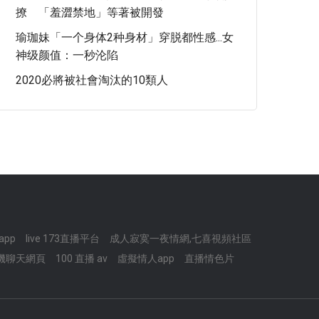
撩 「羞澀禁地」等著被開發
瑜珈妹「一个身体2种身材」穿脱都性感...女
神级颜值：一秒沦陷
2020必將被社會淘汰的10類人
3app
live 173直播平台
成人寂寞一夜情網,七喜視頻社區
機聊天網頁
100 直播 av
虛擬情人app
直播情色片