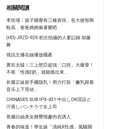
相關閱讀
李玫瑾：孩子睡覺有三種表現，長大後智商
較高，爸爸媽媽偷著樂吧
(HD) JRZD-929 初次拍攝的人妻記錄 加藤
舞
視訊主播在線播放國產
實在太猛！三上悠亞超強「口技」大爆發！
不靠「性感E奶」就能搖出來…
长腿正妹鼓手藏隐乳！用力打鼓「嫩乳跟着
音乐上下晃动」
CHINASES SUB IPX-431 中出しOK淫語と
汗蒸しパンチラで女上司
長腿白絲美女翹臀情趣內衣誘人
青春的味道！學生妹「清純x性感」風騷開