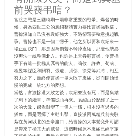
前哭喪弔唁？
官渡之戰是三國時期一場非常重要的戰爭。爆發的時
候，身為四世三公的袁紹整體實力要比曹操強數倍，
曹操深知自己沒有袁紹強大，不過卻還要執意挑起戰
爭。曹操也不是一個二愣子，他之所以要和袁紹來一
場正面決鬥，那是因為倘若不幹掉袁紹，那麼他勢必
沒辦法一統整個北方。也許是上天眷顧曹操，使曹操
手下有這一批極其厲害的能人。荀攸、許攸、荀彧、
程昱等謀臣和關羽、張遼、張郃、徐晃等武將，相互
努力之下，最終使曹操一舉大敗了袁紹，從而開始慢
慢的完成一統北方的夢想。
當然，官渡慘遭大敗之後，袁紹並沒有死，而是集結
了剩下的殘軍，準備從頭再來。袁紹由於歷經了上一
次的大敗，感覺跟變了一個人一樣，根本沒有過多的
猶豫，而是選擇了主動出擊，直接派兩萬精兵前去駐
紮在黃河以北的倉亭渡口，給曹操的大本營兗州可謂
是帶來了極其大的威脅。這個時候原本袁紹已經平定