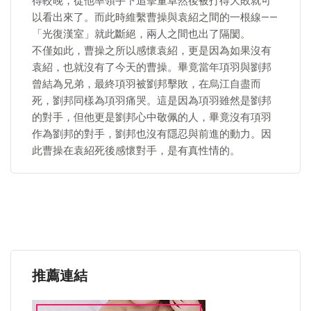
得較晚，從他率領手下追擊董卓然後被打得大敗就可
以看出來了。而此時維繫曹操與袁紹之間的一根線——
「光復漢室」就此斷絕，兩人之間也出了隔閡。
不僅如此，曹操之所以感懷袁紹，更是因為如果沒有
袁紹，也就沒有了今天的曹操。畢竟當年項羽與劉邦
曾結為兄弟，最終項羽被劉邦擊敗，在烏江自盡而
死，劉邦同樣為項羽痛哭。這是因為項羽雖然是劉邦
的對手，但他更是劉邦心中敬佩的人，畢竟沒有項羽
作為劉邦的對手，劉邦也沒有隱忍與前進的動力。因
此曹操在袁紹死後感懷對手，是有真性情的。
推薦連結