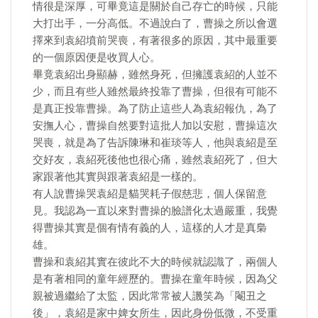
情很是深厚，可畢竟這是關於自己存亡的時候，只能
大打出手，一分高低。不過說白了，曹操之所以會選
擇來到袁紹墳前哭喪，有著很多的原因，其中最重要
的一個原因便是收買人心。
畢竟袁紹出身顯赫，雖然身死，但擁護袁紹的人並不
少，而且有些人雖然最終投靠了曹操，但很有可能不
是真正投靠曹操。為了防止這些人為袁紹報仇，為了
安撫人心，曹操自然要對這批人加以安慰，曹操這次
哭喪，就是為了告訴陳琳和崔琰等人，他與袁紹是至
交好友，袁紹死後他也很心痛，雖然袁紹死了，但大
家跟著他其實與跟著袁紹是一樣的。
有人說曹操哭袁紹是貓哭耗子假慈悲，個人保留意
見。我認為一直以來對曹操的臉譜化太過嚴重，我覺
得曹操其實是個有情有義的人，這樣的人才是真梟
雄。
曹操和袁紹其實在彼此不大的時候就認識了，兩個人
是有著相同的童年經歷的。曹操在童年時候，因為父
親被過繼給了太監，因此常常被人譏笑為「閹丑之
後」，袁紹是家中婢女所生，因此身份低微，不受重