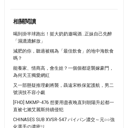
相關閱讀
喝到掛半球跑出！挺大奶奶邀喝酒…正妹自己先醉
「濕漉漉解放」
減肥的你，聽過被稱為「最佳飲食」的地中海飲食
嗎？
能養家、情商高，會生娃？一個個都逆襲嫁豪門，
為何天王獨愛網紅
又一部懸疑推理劇將襲，聶遠宋軼保駕護航，男二
號演技不容小覷
[FHD] MKMP-476 想要用盡夜晚直到朝陽升起都一
直被七瀨艾麗斯持續侵犯
CHINASES SUB XVSR-547 パイパン濃交～元○○強
化選手の濃密リ