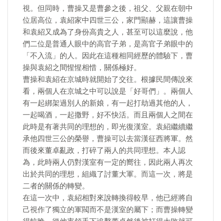
視。但同時，曹操又是曹參之後，祖父、父親在朝中
位居高位，袁紹家中四世三公，家門顯赫，這讓曹操
和袁紹又成為了身份高貴之人，甚至可以這麼說，他
們二位是普通人眼中的高官子弟，是高官子弟眼中的
「不入流」的人。因此在這種相同經歷的體驗下，曹
操與袁紹之間惺惺相惜，關係極好。
曹操和袁紹在京城時就開始了交往。根據民間傳說來
看，兩個人在京城之中可以說是「好哥們」。兩個人
有一起綁架過別人的新娘，有一起打劫過其他的人，
一起喝酒，一起撒野，好不快活。而且兩個人之間在
此時是有著共同的理想的，即光復漢室。袁紹繼續繼
承他四世三公的榮譽，曹操可以去當漢征西將軍。然
而後來董卓亂政，打碎了兩人的共同理想。本人認
為，此時兩人仍對漢室有一定的嚮往，因此兩人再次
出於共同的理想，組織了討董大軍。而這一次，將是
二者的關係的轉變。
在這一次中，袁紹相對來說轉換得較早，他已經將自
己視作了獨立的軍閥而不是漢室的屬下；而曹操轉變