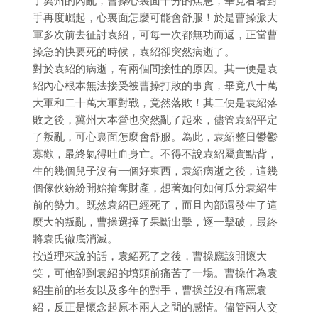
了冀州的內亂，曹操心裏面十分的焦急，畢竟看著對
手再度崛起，心裏面怎麼可能會舒服！於是曹操派大
軍多次前去征討袁紹，可每一次都無功而返，正當曹
操急的快要死的時候，袁紹卻突然病逝了。
對於袁紹的病逝，有兩個間接性的原因。其一便是袁
紹內心根本無法接受被曹操打敗的事實，畢竟八十萬
大軍和二十萬大軍對戰，竟然落敗！其二便是袁紹落
敗之後，冀州大本營也突然亂了起來，儘管袁紹平定
了叛亂，可心裏面怎麼會舒服。為此，袁紹整日鬱鬱
寡歡，最終氣得吐血身亡。不得不說袁紹屬實點背，
生的幾個兒子沒有一個好東西，袁紹病逝之後，這幾
個傢伙紛紛開始搶奪財產，想著如何如何瓜分袁紹生
前的勢力。既然袁紹已經死了，而且內部還發生了這
麼大的叛亂，曹操選擇了果斷出擊，逐一擊破，最終
將袁氏徹底消滅。
按道理來說的話，袁紹死了之後，曹操應該開懷大
笑，可他卻到袁紹的墳頭前痛苦了一場。曹操作為袁
紹生前的老友以及多年的對手，曹操並沒有痛罵袁
紹，反正是懷念起原本兩人之間的感情。儘管兩人交