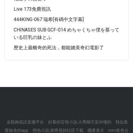
Live 173免費視訊
444KING-067 瑞希[有碼中文字幕]
CHINASES SUB GCF-014 めちゃくちゃ僕を慕って
いる巨乳の妹とふ
歷史上最離奇的死法，都能媲美奇幻電影了
.
.
.
.
.
.
.
.
.
.
.
.
.
.
.
.
.
.
.
.
.
.
.
.
金瓶梅視訊直播平台
好看的言情小說,大秀聊天室你懂的
類似真
愛旅舍的app
情色小說,都秀視頻社區下載
國產黃片
mm夜色台